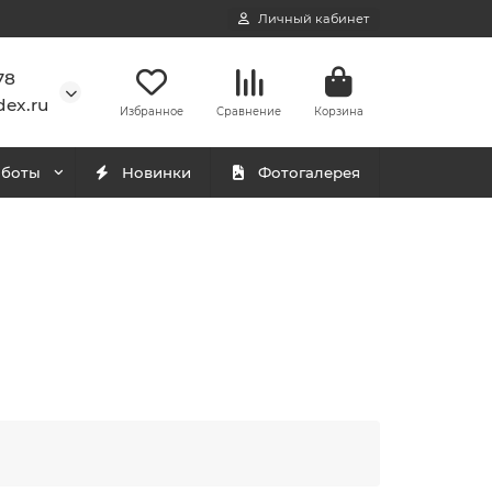
Личный кабинет
78
ex.ru
Избранное
Сравнение
Корзина
аботы
Новинки
Фотогалерея