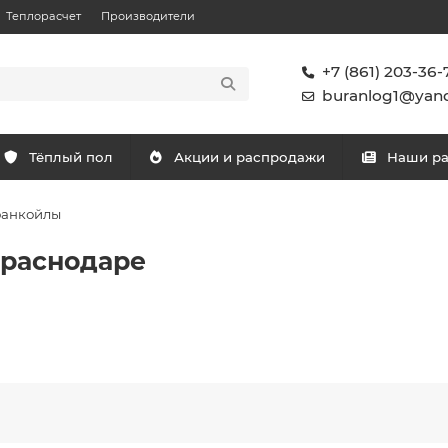
Теплорасчет
Производители
+7 (861) 203-36-
buranlog1@yand
Тёплый пол
Акции и распродажи
Наши р
фанкойлы
Краснодаре