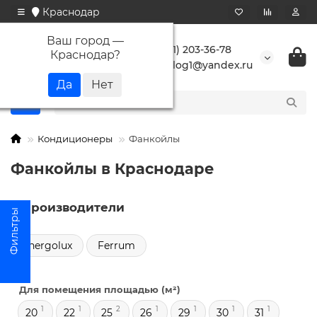
Краснодар
Ваш город —
+7 (861) 203-36-78
Краснодар
?
buranlog1@yandex.ru
Кондиционеры
Фанкойлы
Фанкойлы в Краснодаре
Производители
Energolux
Ferrum
Для помещения площадью (м²)
1
1
2
1
1
1
1
20
22
25
26
29
30
31