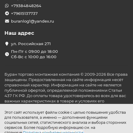
+79384848264
+79615137737
buranlog1@yandex.ru
Наш адрес
ул. Российская 271
Пн-Пт с 09:00 до 18:00
Сб-Вс с 10:00 до 16:00
Буран торгово монтажная компания © 2009-2026 Все права
защищены. Предоставленная на сайте информация несёт
справочный характер. Информация на сайте не является
публичной офертой, определяемой положениями Статьи
437 ГК РФ. До оплаты товара удостоверьтесь во всех для вас
важных характеристиках в товаре и условиях его
эксплуатации.
Этот сайт использует файлы cookie с целью повышения удобства
для пользователя, а именно — дополнения функциями
социальных сетей, статистического анализа и выбора сторонних
сервисов. Более подробную информацию см. на
странице
Политика конфиденциальности
.