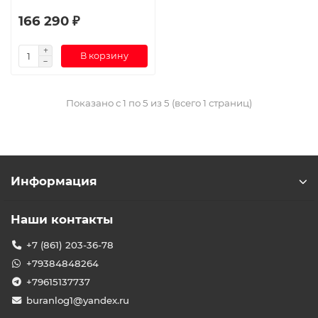
166 290 ₽
В корзину
Показано с 1 по 5 из 5 (всего 1 страниц)
Информация
Наши контакты
+7 (861) 203-36-78
+79384848264
+79615137737
buranlog1@yandex.ru