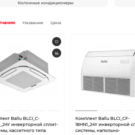
Колонные кондиционеры
лчанию
Название
Цена
ект Ballu BLCI_C-
Комплект Ballu BLCI_CF-
1_24Y инверторной сплит-
18HN1_24Y инверторной с
мы, кассетного типа
системы, напольно-