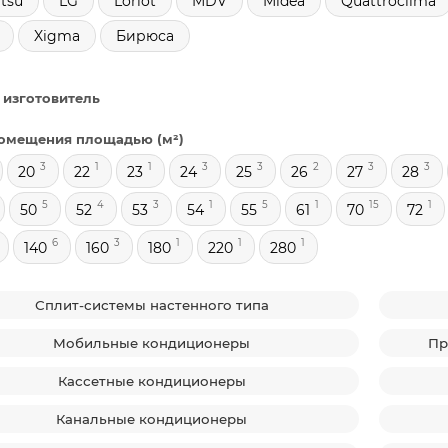
tsu
LG
Loriot
MDV
Midea
Quattroclima
Xigma
Бирюса
 изготовитель
омещения площадью (м²)
3
1
1
3
3
2
3
3
20
22
23
24
25
26
27
28
5
4
3
1
5
1
15
1
50
52
53
54
55
61
70
72
6
3
1
1
1
140
160
180
220
280
Сплит-системы настенного типа
Мобильные кондиционеры
Пр
Кассетные кондиционеры
Канальные кондиционеры