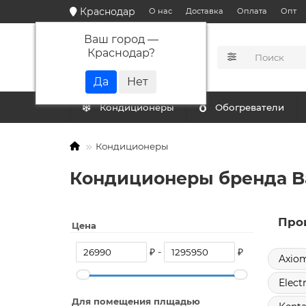
Краснодар
О нас
Доставка
Оплата
Опт
Ваш город —
Краснодар
?
КАТАЛОГ
Кондиционеры
Обогреватели
Кондиционеры
Кондиционеры бренда Ba
Про
Цена
₽ -
₽
Axio
Elect
Для помещения плщадью