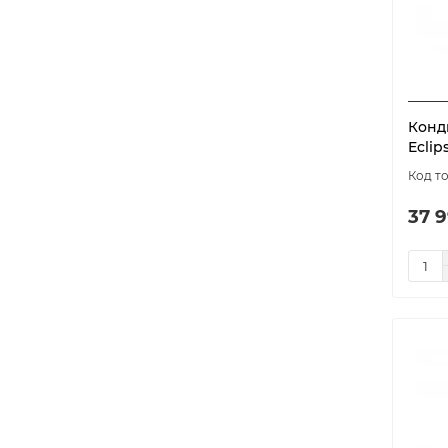
Конд
Eclip
37 9