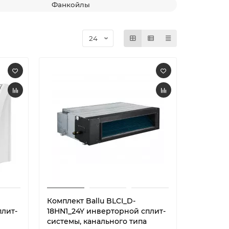
Фанкойлы
Комплект Ballu BLCI_D-
плит-
18HN1_24Y инверторной сплит-
системы, канального типа