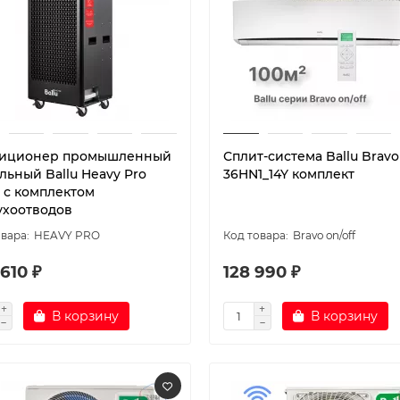
иционер промышленный
Сплит-система Ballu Brav
льный Ballu Heavy Pro
36HN1_14Y комплект
 с комплектом
ухоотводов
HEAVY PRO
Bravo on/off
610 ₽
128 990 ₽
В корзину
В корзину