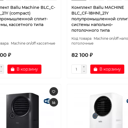
лект Ballu Machine BLC_C-
Комплект Ballu MACHINE
_21Y (compact)
BLC_CF-18HN1_21Y
промышленной сплит-
полупромышленной сплит
мы, кассетного типа
системы напольно-
потолочного типа
Machine on/off нап
Machine on/off кассетные
потолочные
00 ₽
82 100 ₽
В корзину
В корзину