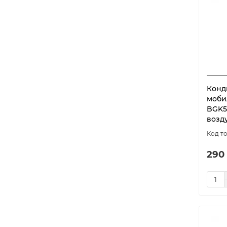
Конд
моби
BGK5
возд
290 