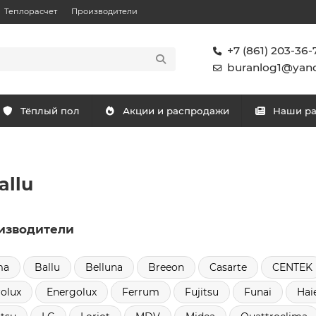
Теплорасчет
Производители
+7 (861) 203-36-
buranlog1@yand
Тёплый пол
Акции и распродажи
Наши р
llu
изводители
ma
Ballu
Belluna
Breeon
Casarte
CENTEK
rolux
Energolux
Ferrum
Fujitsu
Funai
Hai