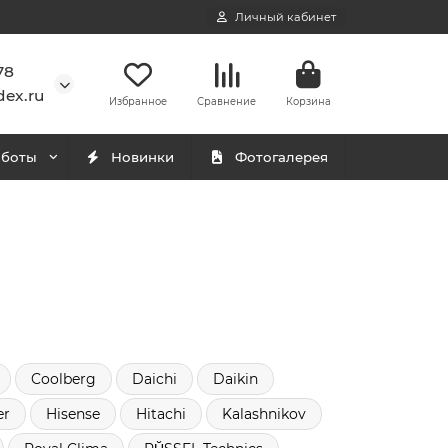
Личный кабинет
78
ex.ru
Избранное
Сравнение
Корзина
аботы
Новинки
Фотогалерея
Coolberg
Daichi
Daikin
er
Hisense
Hitachi
Kalashnikov