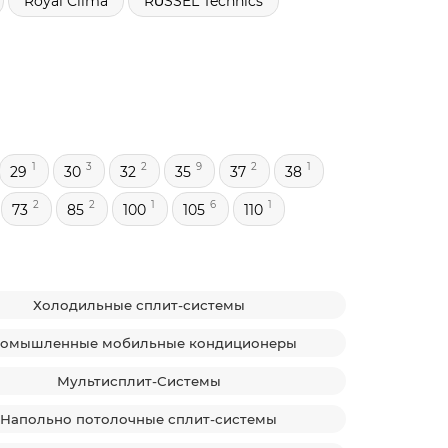
Royal Clima
RŬSSEL Technics
1
3
2
9
2
1
29
30
32
35
37
38
2
2
1
6
1
73
85
100
105
110
Холодильные сплит-системы
омышленные мобильные кондиционеры
Мультисплит-Системы
Напольно потолочные сплит-системы