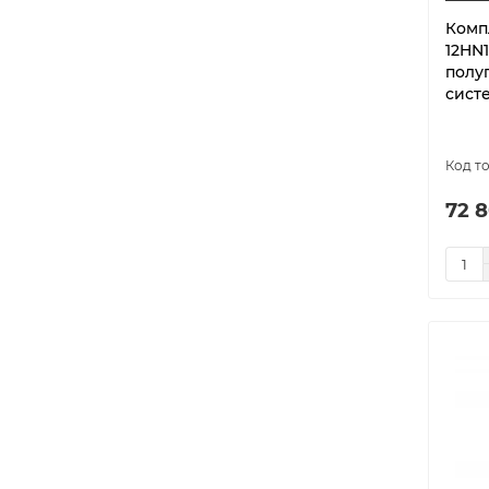
Universal 2 DC кассетные
5
Комп
Velure
2
12HN1
Напольно-потолочные Full
полу
5
DC-Inverter
систе
72 8