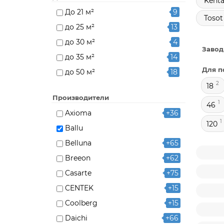
Kenta
До 21 м²
9
Tosot
до 25 м²
13
до 30 м²
4
Завод
до 35 м²
14
Для п
до 50 м²
18
2
18
до 70 м²
16
Производители
1
46
Axioma
+36
1
120
Ballu
Belluna
+65
Breeon
+62
Casarte
+75
CENTEK
+15
Coolberg
+15
Daichi
+66