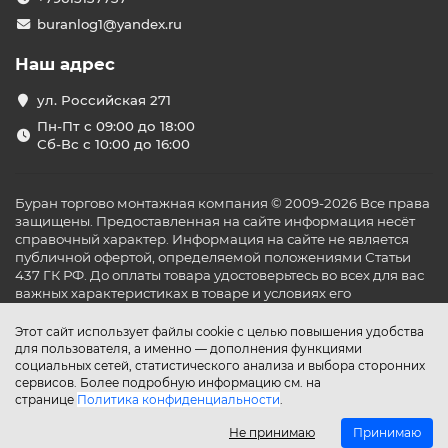
эксплуатации в торговых точках.
buranlog1@yandex.ru
Категории кондиционеров для
магазинов
Наш адрес
Кассетные сплит-системы
— оптимальны для
ул. Российская 271
помещений с подвесными потолками.
Распределяют воздух равномерно на 360°.
Пн-Пт с 09:00 до 18:00
Канальные кондиционеры
— незаметные и
Сб-Вс с 10:00 до 16:00
мощные, подходят для зональной подачи воздуха
в больших залах.
Настенные сплит-системы
— удобны в
Буран торгово монтажная компания © 2009-2026 Все права
небольших магазинах и бутиках. Просты в
защищены. Предоставленная на сайте информация несёт
управлении и обслуживании.
справочный характер. Информация на сайте не является
Мульти-сплит-системы
— позволяют подключать
публичной офертой, определяемой положениями Статьи
несколько внутренних блоков к одному
437 ГК РФ. До оплаты товара удостоверьтесь во всех для вас
наружному, что актуально для помещений с
важных характеристиках в товаре и условиях его
несколькими торговыми зонами.
эксплуатации.
Этот сайт использует файлы cookie с целью повышения удобства
Современные функции и технологии
для пользователя, а именно — дополнения функциями
социальных сетей, статистического анализа и выбора сторонних
Оборудование оснащено
инверторными
сервисов. Более подробную информацию см. на
компрессорами
, обеспечивающими плавную работу и
странице
Политика конфиденциальности
.
экономию электроэнергии. Системы очистки воздуха,
антибактериальные фильтры и управление по Wi-Fi —
Не принимаю
Принимаю