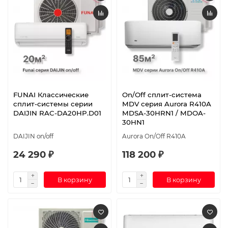
FUNAI Классические
On/Off сплит-система
сплит-системы серии
MDV серия Aurora R410A
DAIJIN RAC-DA20HP.D01
MDSA-30HRN1 / MDOA-
30HN1
DAIJIN on/off
Aurora On/Off R410A
24 290 ₽
118 200 ₽
В корзину
В корзину