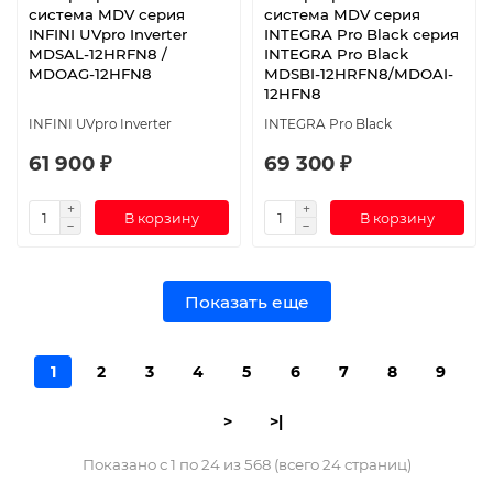
система MDV серия
система MDV серия
INFINI UVpro Inverter
INTEGRA Pro Black серия
MDSAL-12HRFN8 /
INTEGRA Pro Black
MDOAG-12HFN8
MDSBI-12HRFN8/MDOAI-
12HFN8
INFINI UVpro Inverter
INTEGRA Pro Black
61 900 ₽
69 300 ₽
В корзину
В корзину
Показать еще
1
2
3
4
5
6
7
8
9
>
>|
Показано с 1 по 24 из 568 (всего 24 страниц)