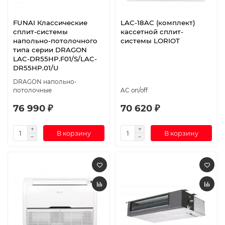
FUNAI Классические
LAC-18AC (комплект)
сплит-системы
кассетной сплит-
напольно-потолочного
системы LORIOT
типа серии DRAGON
LAC-DR55HP.F01/S/LAC-
DR55HP.01/U
DRAGON напольно-
потолочные
AC on/off
76 990 ₽
70 620 ₽
В корзину
В корзину