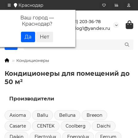
Краснодар
Ваш город —
+7 (861) 203-36-78
Краснодар
?
buranlog1@yandex.ru
Кондиционеры
Кондиционеры для помещений до
50 м²
Производители
Axioma
Ballu
Belluna
Breeon
Casarte
CENTEK
Coolberg
Daichi
Daikin
Electrolux
Energolux
Ferrum