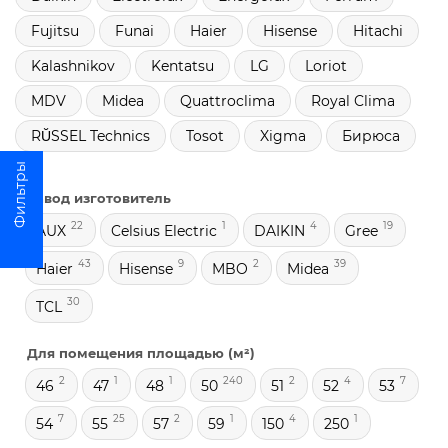
Fujitsu
Funai
Haier
Hisense
Hitachi
Kalashnikov
Kentatsu
LG
Loriot
MDV
Midea
Quattroclima
Royal Clima
RŬSSEL Technics
Tosot
Xigma
Бирюса
Завод изготовитель
22
1
4
19
AUX
Celsius Electric
DAIKIN
Gree
43
9
2
39
Haier
Hisense
MBO
Midea
30
TCL
Для помещения площадью (м²)
2
1
1
240
2
4
7
46
47
48
50
51
52
53
7
25
2
1
4
1
54
55
57
59
150
250