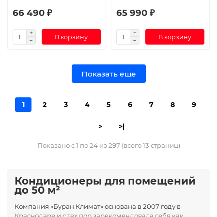
66 490 ₽
65 990 ₽
В корзину
В корзину
Показать еще
1
2
3
4
5
6
7
8
9
>
>|
Показано с 1 по 24 из 297 (всего 13 страниц)
Кондиционеры для помещений
до 50 м²
Компания «Буран Климат» основана в 2007 году в
Краснодаре и с тех пор зарекомендовала себя как