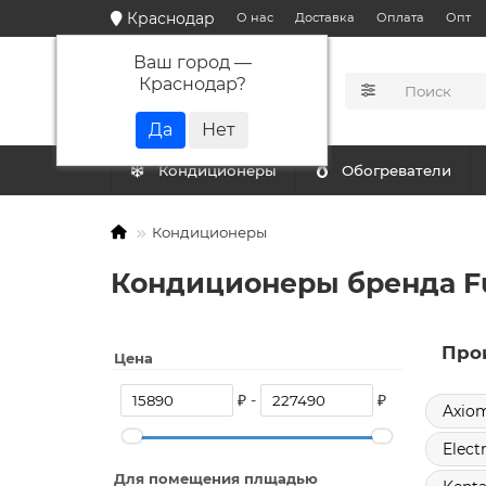
Краснодар
О нас
Доставка
Оплата
Опт
Ваш город —
Краснодар
?
КАТАЛОГ
Кондиционеры
Обогреватели
Кондиционеры
Кондиционеры бренда F
Про
Цена
₽ -
₽
Axio
Elect
Для помещения плщадью