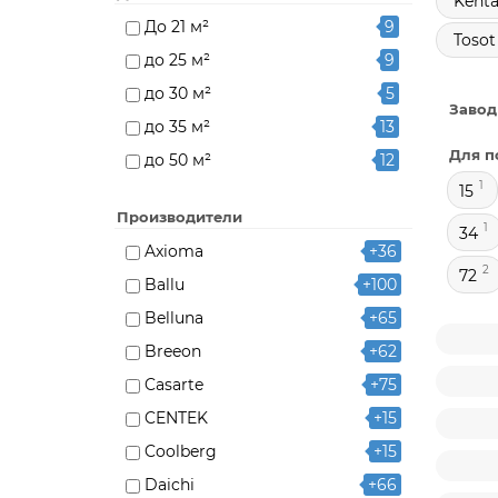
Kenta
До 21 м²
9
Tosot
до 25 м²
9
до 30 м²
5
Завод
до 35 м²
13
Для п
до 50 м²
12
1
15
до 65 м²
2
Производители
до 70 м²
8
1
34
Axioma
+36
2
72
Ballu
+100
Belluna
+65
Breeon
+62
Casarte
+75
CENTEK
+15
Coolberg
+15
Daichi
+66