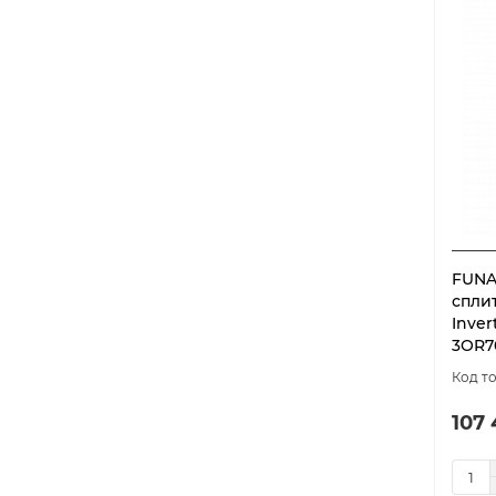
FUNA
спли
Inver
3OR7
107 