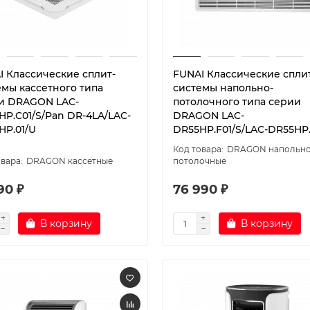
I Классические сплит-
FUNAI Классические спли
емы кассетного типа
системы напольно-
и DRAGON LAC-
потолочного типа серии
HP.C01/S/Pan DR-4LA/LAC-
DRAGON LAC-
HP.01/U
DR55HP.F01/S/LAC-DR55HP.
DRAGON напольно
DRAGON кассетные
потолочные
90 ₽
76 990 ₽
В корзину
В корзину