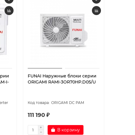
ерии
FUNAI Наружные блоки серии
M-I-
ORIGAMI RAMI-3OR70HP.D05/U
rter
ORIGAMI DC PAM
111 190 ₽
В корзину