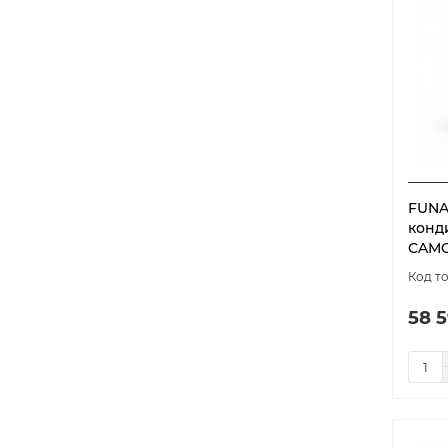
FUNA
конд
CAMO
58 5