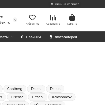
Личный кабинет
78
ex.ru
Избранное
Сравнение
Корзина
аботы
Новинки
Фотогалерея
Coolberg
Daichi
Daikin
er
Hisense
Hitachi
Kalashnikov