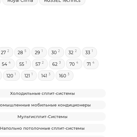
Royal Clima
RŬSSEL Technics
2
5
1
2
2
1
27
28
29
30
32
33
4
1
2
3
4
4
54
55
57
62
70
71
1
1
3
3
120
121
141
160
Холодильные сплит-системы
омышленные мобильные кондиционеры
Мультисплит-Системы
Напольно потолочные сплит-системы