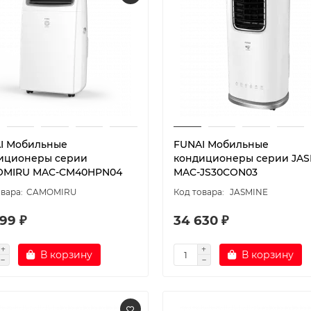
I Мобильные
FUNAI Мобильные
иционеры cерии
кондиционеры cерии JAS
MIRU MAC-CM40HPN04
MAC-JS30CON03
CAMOMIRU
JASMINE
99 ₽
34 630 ₽
В корзину
В корзину