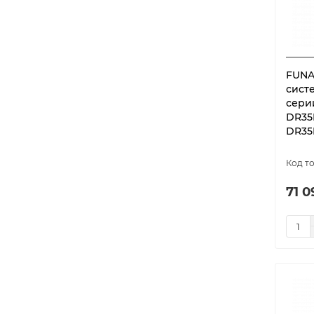
FUNA
сист
сери
DR35
DR35
71 0