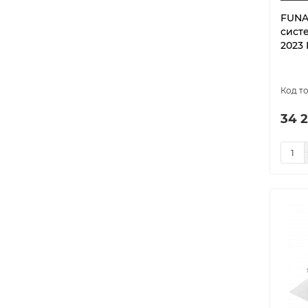
ORIGAMI DC PAM
2
FUNA
систе
ORIGAMI DC PAM Inverter
2
2023
ORIGAMI Inverter
1
ORIGAMI KODO Inverter
7
SAMURAI ORIGAMI DC PAM
3
Inverter
34 2
SENSEI 2024 on/off
5
SENSEI Inverter
5
SHOGUN 2025 on/off
5
SHOGUN Inverter
10
SHOGUN Inverter 2025
3