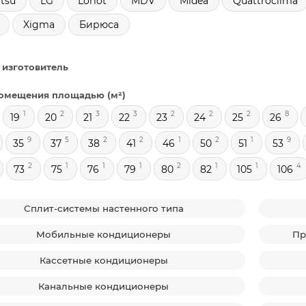
tsu
LG
Loriot
MDV
Midea
Quattroclima
Xigma
Бирюса
 изготовитель
омещения площадью (м²)
1
2
3
3
2
2
2
8
19
20
21
22
23
24
25
26
9
5
2
2
1
2
1
9
35
37
38
41
46
50
51
53
2
1
1
1
2
1
1
4
73
75
76
79
80
82
105
106
Сплит-системы настенного типа
Мобильные кондиционеры
Пр
Кассетные кондиционеры
Канальные кондиционеры