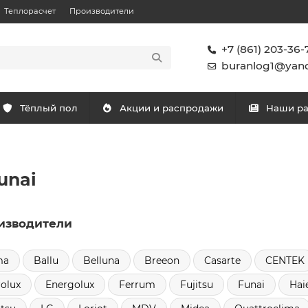
Теплорасчет
Производители
+7 (861) 203-36-
buranlog1@yand
Тёплый пол
Акции и распродажи
Наши р
unai
изводители
ma
Ballu
Belluna
Breeon
Casarte
CENTEK
rolux
Energolux
Ferrum
Fujitsu
Funai
Hai