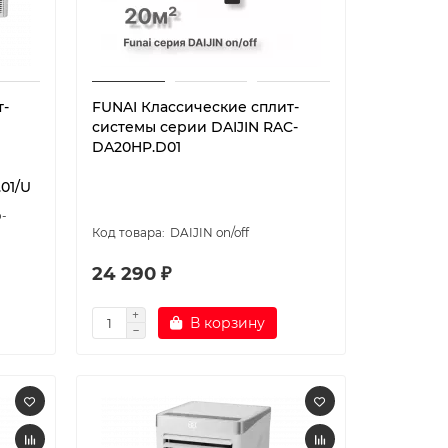
т-
FUNAI Классические сплит-
системы серии DAIJIN RAC-
DA20HP.D01
01/U
-
DAIJIN on/off
24 290 ₽
В корзину