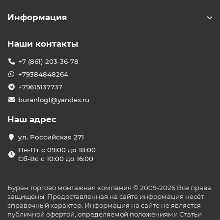
Что такое промышленный
Информация
мобильный кондиционер и где
он применяется?
Наши контакты
Промышленные мобильные кондиционеры
представляют собой переносные климатические
+7 (861) 203-36-78
установки, обладающие высокой
холодопроизводительностью (от 5 до 15 кВт и более) и
+79384848264
способностью эффективно работать в агрессивных
+79615137737
условиях — при пыли, высокой температуре или
buranlog1@yandex.ru
повышенной влажности. Их основная сфера
применения включает:
Наш адрес
производственные цеха и участки;
складские помещения и логистические центры;
ул. Российская 271
технические и серверные комнаты;
Пн-Пт с 09:00 до 18:00
временные объекты (палатки, ангары, сцены);
Сб-Вс с 10:00 до 16:00
коммерческие объекты при сбоях центрального
кондиционирования.
Преимущества промышленных
Буран торгово монтажная компания © 2009-2026 Все права
мобильных кондиционеров
защищены. Предоставленная на сайте информация несёт
справочный характер. Информация на сайте не является
🌬
Высокая мощность
— быстрое охлаждение
публичной офертой, определяемой положениями Статьи