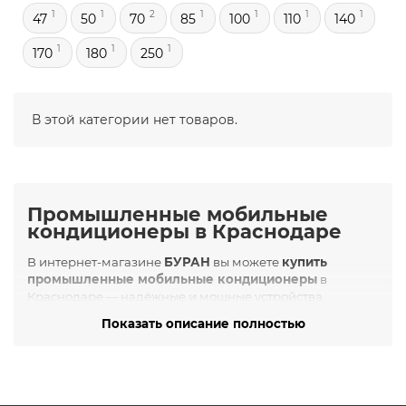
1
1
2
1
1
1
1
47
50
70
85
100
110
140
1
1
1
170
180
250
В этой категории нет товаров.
Промышленные мобильные
кондиционеры в Краснодаре
В интернет-магазине
БУРАН
вы можете
купить
промышленные мобильные кондиционеры
в
Краснодаре — надёжные и мощные устройства,
предназначенные для эффективного охлаждения
Показать описание полностью
технических помещений, производственных цехов,
складских зон, ангаров, серверных и мастерских. Эти
кондиционеры обеспечивают автономную работу и
простую транспортировку, идеально подходя для
использования в местах без стационарной вентиляции.