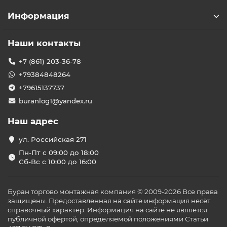
холодильные установки, сплит‑системы, системы
вентиляции и кондиционирования.
Информация
Категории продуктов
Наши контакты
Высокотемпературные сплит‑системы — для
пивных камер +8…+12 °C.
+7 (861) 203-36-78
Среднетемпературные сплит‑системы — для
+79384848264
хранения пива при +2…+6 °C, точный контроль.
Низкотемпературные сплит‑системы — для
+79615137737
технологических помещений и нужд кейтеринга.
buranlog1@yandex.ru
Функционал и технологии
Наш адрес
Инверторные компрессоры — высокая
энергоэффективность и тихая работа.
ул. Российская 271
Цифровые терморегуляторы с точностью до
Пн-Пт с 09:00 до 18:00
±0,5 °C.
Сб-Вс с 10:00 до 16:00
Антивибрационные и антикоррозионные
решения — долговечность.
Защита от размораживания, автодиагностика и
Буран торгово монтажная компания © 2009-2026 Все права
удобное интерфейсное управление.
защищены. Предоставленная на сайте информация несёт
Преимущества покупки в
справочный характер. Информация на сайте не является
«Буран Климат»
публичной офертой, определяемой положениями Статьи