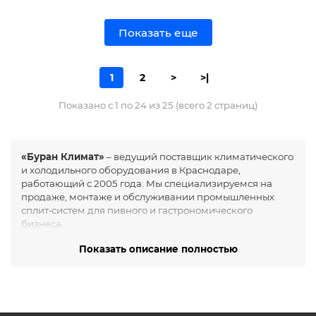
Показать еще
1
2
>
>|
Показано с 1 по 24 из 25 (всего 2 страниц)
«Буран Климат»
– ведущий поставщик климатического
и холодильного оборудования в Краснодаре,
работающий с 2005 года. Мы специализируемся на
продаже, монтаже и обслуживании промышленных
сплит‑систем для пивного и гастрономического
бизнеса.
Холодильные сплит‑системы
Показать описание полностью
для хранения пива
Компания создана в 2005 году и с тех пор
зарекомендовала себя как эксперт климатических
решений. Основные направления: промышленные