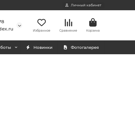
Личный кабинет
78
ex.ru
Избранное
Сравнение
Корзина
аботы
Новинки
Фотогалерея