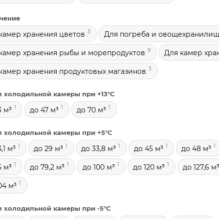
чение
3
камер хранения цветов
Для погреба и овощехранили
9
камер хранения рыбы и морепродуктов
Для камер хра
3
камер хранения продуктовых магазинов
 холодильной камеры при +13°С
1
1
1
3 м³
до 47 м³
до 70 м³
 холодильной камеры при +5°С
1
1
1
1
1
,1 м³
до 29 м³
до 33,8 м³
до 45 м³
до 48 м³
1
1
1
1
5 м³
до 79,2 м³
до 100 м³
до 120 м³
до 127,6 м
1
04 м³
 холодильной камеры при -5°С