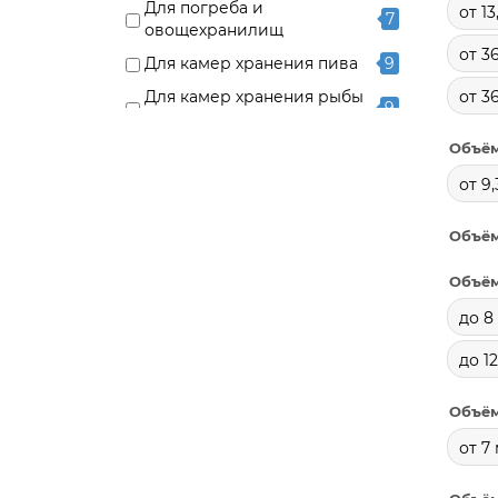
Для погреба и
от 13
7
овощехранилищ
от 36
Для камер хранения пива
9
Для камер хранения рыбы
от 3
9
и морепродуктов
Объём
Для камер хранения мяса
8
от 9,
Для камер хранения
3
продуктовых магазинов
Объём
Объём
до 8
до 12
Объём
от 7 