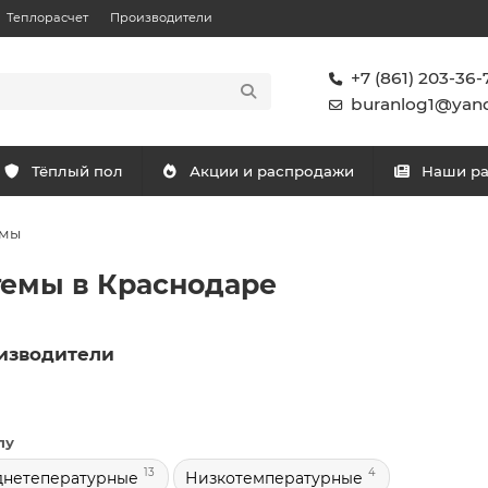
Теплорасчет
Производители
+7 (861) 203-36-
buranlog1@yand
Тёплый пол
Акции и распродажи
Наши р
емы
темы в Краснодаре
изводители
пу
13
4
днетепературные
Низкотемпературные