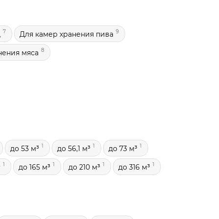
7
9
щ
Для камер хранения пива
8
нения мяса
1
1
1
до 53 м³
до 56,1 м³
до 73 м³
1
1
1
1
³
до 165 м³
до 210 м³
до 316 м³