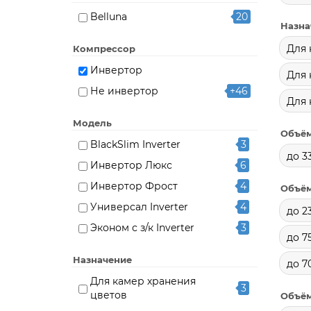
Belluna
20
Назна
Для 
Компрессор
Инвертор
Для 
Не инвертор
+46
Для 
Модель
Объём
BlackSlim Inverter
3
до 3
Инвертор Люкс
6
Инвертор Фрост
4
Объём
Универсал Inverter
4
до 23
Эконом с з/к Inverter
3
до 7
Назначение
до 7
Для камер хранения
3
цветов
Объём