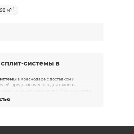
1
 98 м³
сплит-системы в
системы
в Краснодаре с доставкой и
делей, предназначенных для точного
орий и складских помещений. Оборудование
фективности и надёжности.
остью
емы?