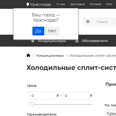
Краснодар
О нас
Доставка
Оплата
Опт
Ваш город —
Краснодар
?
КАТАЛОГ
Кондиционеры
Обогреватели
Кондиционеры
Холодильные сплит-сист
Холодильные сплит-сис
Про
Цена
₽ -
₽
По ти
Сре
Производители