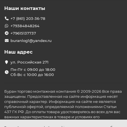
сплит-системы?
Наши контакты
Владельцам магазинов и супермаркетов
Предприятиям общественного питания и фуд-
+7 (861) 203-36-78
кортам
+79384848264
Фармацевтическим компаниям и лабораториям
Логистическим и складским комплексам
+79615137737
ИТ-компаниям для охлаждения серверных
buranlog1@yandex.ru
Преимущества покупки
холодильной сплит-системы у
Наш адрес
нас
ул. Российская 271
Работаем с проверенными брендами: Polair,
Пн-Пт с 09:00 до 18:00
Ариада, Bitzer, Danfoss и другими
Сб-Вс с 10:00 до 16:00
Официальная гарантия от 1 года до 3 лет
Сертифицированный монтаж в Краснодаре
Помощь в расчётах и подборе мощности под
Буран торгово монтажная компания © 2009-2026 Все права
конкретную площадь и условия эксплуатации
защищены. Предоставленная на сайте информация несёт
Ассортимент: на что обратить
справочный характер. Информация на сайте не является
внимание при выборе
публичной офертой, определяемой положениями Статьи
437 ГК РФ. До оплаты товара удостоверьтесь во всех для вас
В каталоге «БУРАН» вы найдёте как
бытовые сплит-
важных характеристиках в товаре и условиях его
системы для охлаждения продуктов
в кафе и
эксплуатации.
ресторанах, так и
промышленные холодильные