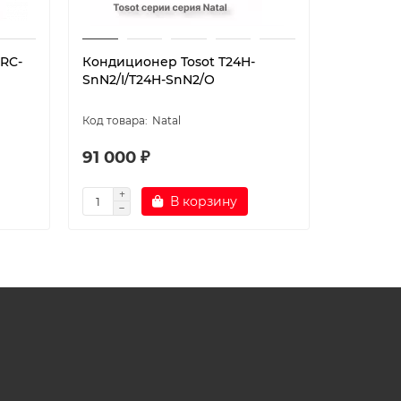
 RC-
Кондиционер Tosot T24H-
Кондици
SnN2/I/T24H-SnN2/O
VN28WA
Natal
91 000 ₽
91 600
В корзину