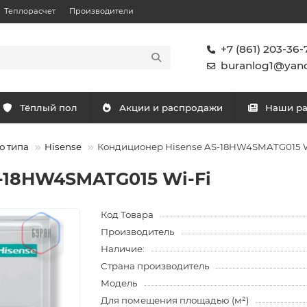
Теплорасчет
Производители
+7 (861) 203-36-
buranlog1@yand
Тёплый пол
Акции и распродажи
Наши р
о типа
Hisense
Кондиционер Hisense AS-18HW4SMATG015 W
-18HW4SMATG015 Wi-Fi
Код Товара
Производитель
Наличие:
Страна производитель
Модель
Для помещения площадью (м²)