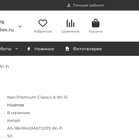
Личный кабинет
78
ex.ru
Избранное
Сравнение
Корзина
аботы
Новинки
Фотогалерея
i-Fi
Neo Premium Classic A Wi-Fi
Hisense
В наличии
Китай
AS-18HW4SMATG015 Wi-Fi
50