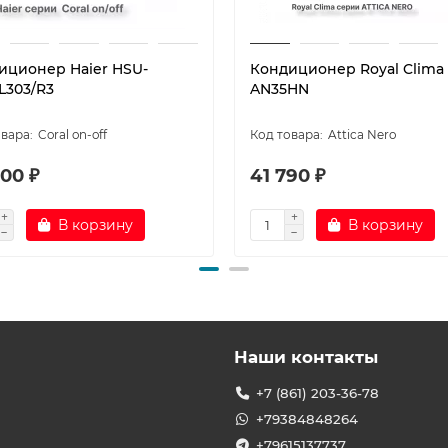
иционер Haier HSU-
Кондиционер Royal Clima
L303/R3
AN35HN
Coral on-off
Attica Nero
00 ₽
41 790 ₽
В корзину
В корзину
Наши контакты
+7 (861) 203-36-78
+79384848264
+79615137737