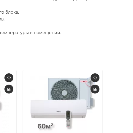
о блока.
ры.
 температуры в помещении.