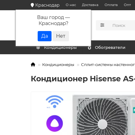
Краснодар
О нас
Доставка
Оплата
Опт
Ваш город —
Краснодар
?
КАТАЛОГ
Кондиционеры
Обогреватели
Кондиционеры
Сплит-системы настенног
Кондиционер Hisense AS