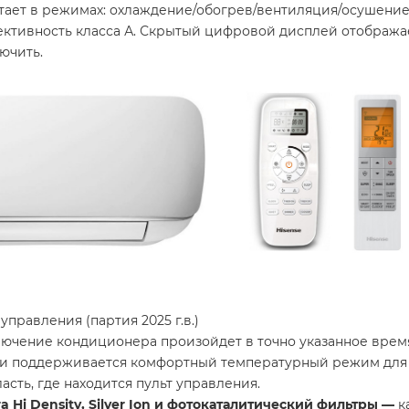
отает в режимах: охлаждение/обогрев/вентиляция/осушени
ективность класса А. Скрытый цифровой дисплей отображ
ючить.
правления (партия 2025 г.в.)
ючение кондиционера произойдет в точно указанное врем
 и поддерживается комфортный температурный режим для 
асть, где находится пульт управления.
a Hi Density, Silver Ion и фотокаталитический фильтры —
к