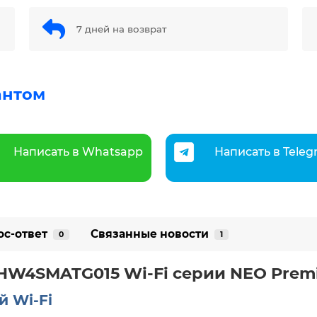
7 дней на возврат
антом
Написать в Whatsapp
Написать в Tele
ос-ответ
Связанные новости
0
1
HW4SMATG015 Wi-Fi серии NEO Premi
 Wi-Fi