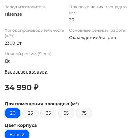
Завод изготовитель
Для помещения площадью
(м²)
Hisense
20
Холодопроизводительность
Основные режимы работы
(кВт)
Охлаждение/нагрев
2300 Вт
Ночной режим (Sleep)
Да
Все характеристики
34 990 ₽
Для помещения площадью (м²)
20
25
35
55
75
Цвет корпуса
Белый