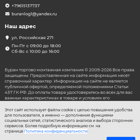
+79615137737
buranlog1@yandex.ru
Наш адрес
ул. Российская 271
Пн-Пт с 09:00 до 18:00
Сб-Вс с 10:00 до 16:00
Буран торгово монтажная компания © 2009-2026 Все права
защищены. Предоставленная на сайте информация несёт
справочный характер. Информация на сайте не является
публичной офертой, определяемой положениями Статьи
437 ГК РФ. До оплаты товара удостоверьтесь во всех для вас
важных характеристиках в товаре и условиях его
эксплуатации.
Этот сайт использует файлы cookie с целью повышения удобства
для пользователя, а именно — дополнения функциями
социальных сетей, статистического анализа и выбора сторонних
сервисов. Более подробную информацию см. на
странице
Политика конфиденциальности
.