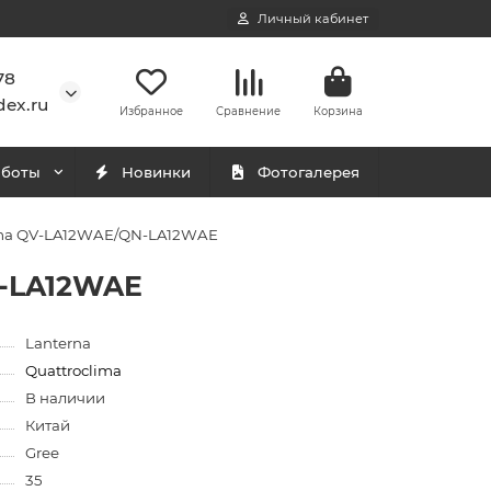
Личный кабинет
78
ex.ru
Избранное
Сравнение
Корзина
аботы
Новинки
Фотогалерея
ima QV-LA12WAE/QN-LA12WAE
N-LA12WAE
Lanterna
Quattroclima
В наличии
Китай
Gree
35