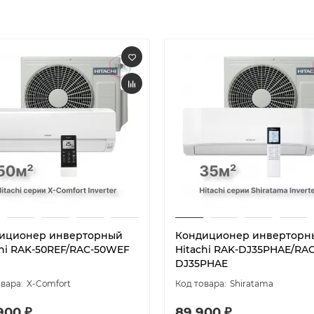
иционер инверторный
Кондиционер инверторн
chi RAK-50REF/RAC-50WEF
Hitachi RAK-DJ35PHAE/RAC
DJ35PHAE
X-Comfort
Shiratama
900 ₽
89 900 ₽