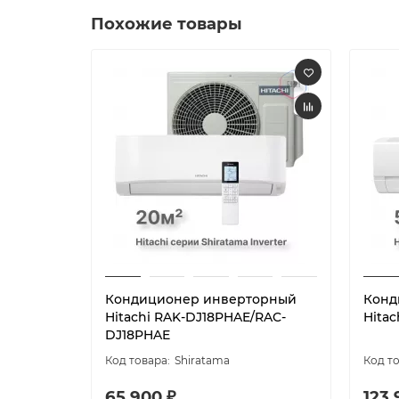
Похожие товары
Кондиционер инверторный
Конд
Hitachi RAK-DJ18PHAE/RAC-
Hita
DJ18PHAE
Shiratama
65 900 ₽
123 