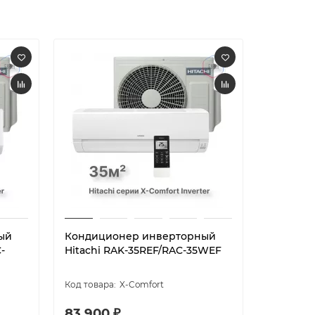
ый
Кондиционер инверторный
Кондици
-
Hitachi RAK-35REF/RAC-35WEF
Hitachi 
DJ25PHA
X-Comfort
83 900 ₽
67 900