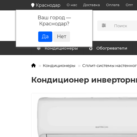
Краснодар
О нас
Доставка
Оплата
Опт
Ваш город —
Краснодар
?
КАТАЛОГ
Кондиционеры
Обогреватели
Кондиционеры
Сплит-системы настенног
Кондиционер инверторн