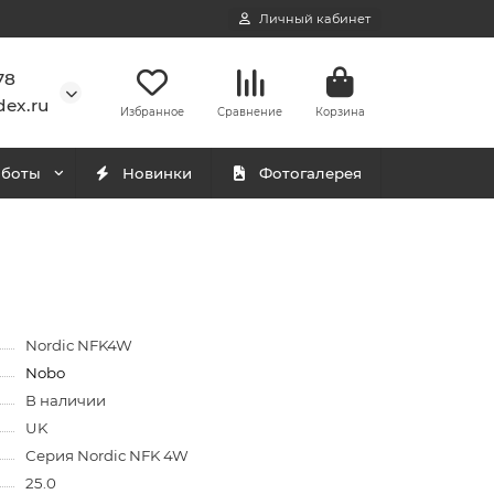
Личный кабинет
78
ex.ru
Избранное
Сравнение
Корзина
аботы
Новинки
Фотогалерея
Nordic NFK4W
Nobo
В наличии
UK
Серия Nordic NFK 4W
25.0