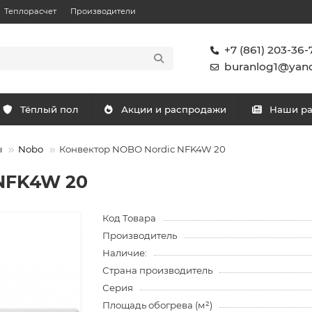
Теплорасчет
Производители
+7 (861) 203-36-
buranlog1@yand
Тёплый пол
Акции и распродажи
Наши р
ы
Nobo
Конвектор NOBO Nordic NFK4W 20
 NFK4W 20
Код Товара
Производитель
Наличие:
Страна производитель
Серия
Площадь обогрева (м²)