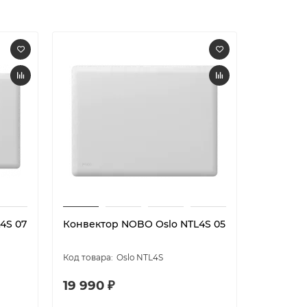
4S 07
Конвектор NOBO Oslo NTL4S 05
Конвект
NFK4W 0
Oslo NTL4S
19 990 ₽
15 390 