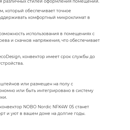
я различных стилей оформления помещений.​
м, который обеспечивает точное
 поддерживать комфортный микроклимат в
 возможность использования в помещениях с
рева и скачков напряжения, что обеспечивает
coDesign, конвектор имеет срок службы до
стройства.​
нштейнов или размещен на полу с
ономно или быть интегрировано в систему
ки.​
конвектор NOBO Nordic NFK4W 05 станет
т и уют в вашем доме на долгие годы.​