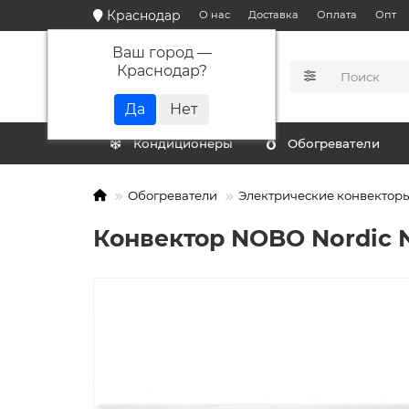
Краснодар
О нас
Доставка
Оплата
Опт
Ваш город —
Краснодар
?
КАТАЛОГ
Кондиционеры
Обогреватели
Обогреватели
Электрические конвектор
Конвектор NOBO Nordic