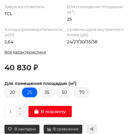
Завод изготовитель
Для помещения площадью
(м²)
TCL
25
Холодопроизводительность
Уровень шума внутреннего
(кВт)
блока (дБ)
2,64
24/27/30/35/38
Все характеристики
40 830 ₽
Для помещения площадью (м²)
20
25
35
50
70
В корзину
В закладки
В сравнение