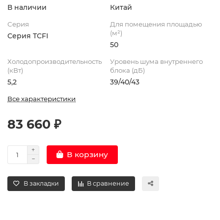
В наличии
Китай
Серия
Для помещения площадью
(м²)
Серия TCFI
50
Холодопроизводительность
Уровень шума внутреннего
(кВт)
блока (дБ)
5,2
39/40/43
Все характеристики
83 660 ₽
В корзину
В закладки
В сравнение