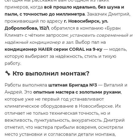
сегодня мы расскажем вам об одном из таких
примеров, когда
всё прошло идеально, без шума и
пыли, с точностью до миллиметра
. Заказчик Дмитрий,
проживающий по адресу
г. Новосибирск, ул.
Добролюбова, 152/1
, обратился в компанию «Буран
Климат» с чётким запросом:
установить современный и
надёжный кондиционер в зал
. Выбор пал на
кондиционер HAIER серии CORAL на 9-ку
— модель,
которую выбирают за надёжность, стиль и тихую
работу.
🔧 Кто выполнил монтаж?
Работы выполняла
штатная Бригада №3
— Виталий и
Андрей. Это
опытные мастера с золотыми руками
,
которые уже не первый год устанавливают
климатическое оборудование в Новосибирске. Их
отличает не только техническая точность, но и
вежливость, пунктуальность, аккуратность. Дмитрий
отметил, что мастера прибыли вовремя, осмотрели
место установки и согласовали детали монтажа,