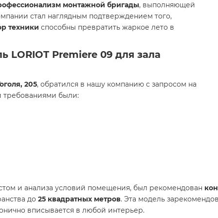
рофессионализм монтажной бригады
, выполняющей
омпании стал наглядным подтверждением того,
ор техники
способны превратить жаркое лето в
 LORIOT Premiere 09 для зала
Гоголя, 205
, обратился в нашу компанию с запросом на
и требованиями были:
стом и анализа условий помещения, был рекомендован
кон
ранства до
25 квадратных метров
. Эта модель зарекомендо
монично вписывается в любой интерьер.