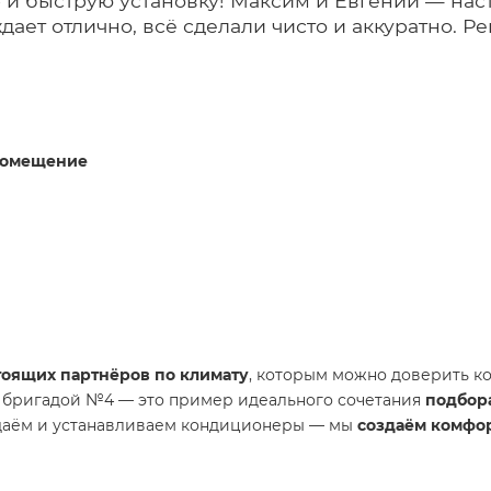
 и быструю установку! Максим и Евгений — на
дает отлично, всё сделали чисто и аккуратно. 
помещение
тоящих партнёров по климату
, которым можно доверить к
бригадой №4 — это пример идеального сочетания
подбор
одаём и устанавливаем кондиционеры — мы
создаём комфор