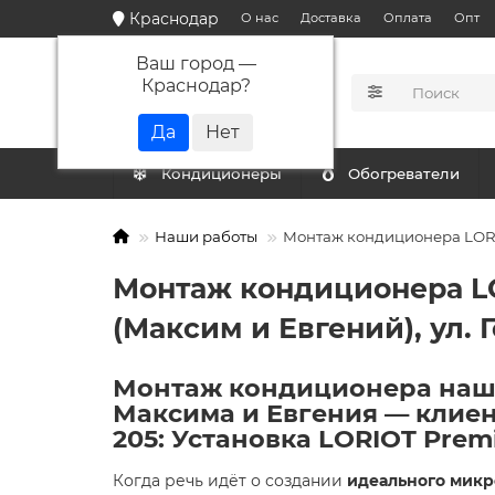
Краснодар
О нас
Доставка
Оплата
Опт
Ваш город —
Краснодар
?
КАТАЛОГ
Кондиционеры
Обогреватели
Наши работы
Монтаж кондиционера LORIOT
Монтаж кондиционера LO
(Максим и Евгений), ул. 
Монтаж кондиционера наш
Максима и Евгения — клиент
205: Установка LORIOT Premi
Когда речь идёт о создании
идеального микр