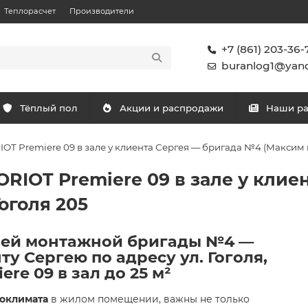
Теплорасчет
Производители
+7 (861) 203-36-
buranlog1@yand
Тёплый пол
Акции и распродажи
Наши р
 Premiere 09 в зале у клиента Сергея — бригада №4 (Максим и 
RIOT Premiere 09 в зале у клие
Гоголя 205
ей монтажной бригады №4 —
у Сергею по адресу ул. Гоголя,
ere 09 в зал до 25 м²
оклимата
в жилом помещении, важны не только