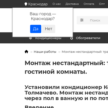
Краснодар
О нас
Доставка
Оплата
Опт
Ваш город —
Краснодар
?
КАТАЛОГ
Кондиционеры
Обогреватели
Наши работы
Монтаж нестандартный: трас
Монтаж нестандартный: т
гостиной комнаты.
Установили кондиционер Ке
Толмачево. Монтаж нестанд
через пол в ванную и по по
Введение