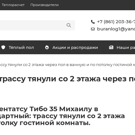
Теплорасчет
Производители
+7 (861) 203-36-
buranlog1@yand
Тёплый пол
Акции и распродажи
Наши р
су тянули со 2 этажа через пол в ванную и по потолку гостиной 
рассу тянули со 2 этажа через п
нтатсу Тибо 35 Михаилу в
артный: трассу тянули со 2 этажа
толку гостиной комнаты.