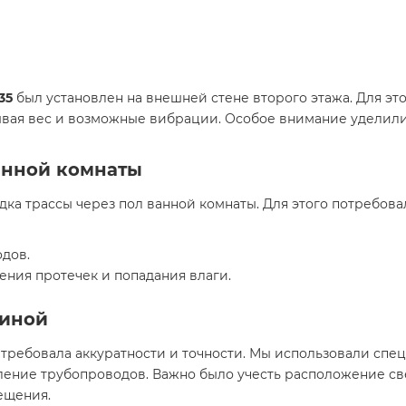
35
был установлен на внешней стене второго этажа. Для эт
ывая вес и возможные вибрации. Особое внимание уделили
анной комнаты
ка трассы через пол ванной комнаты. Для этого потребова
одов.
ния протечек и попадания влаги.
тиной
 требовала аккуратности и точности. Мы использовали спе
ление трубопроводов. Важно было учесть расположение св
ещения.