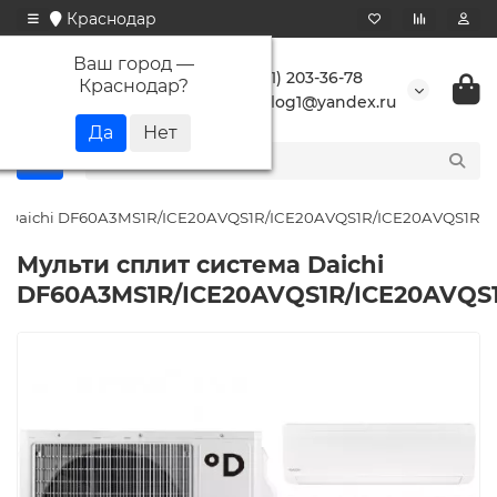
Краснодар
Ваш город —
+7 (861) 203-36-78
Краснодар
?
buranlog1@yandex.ru
ма Daichi DF60A3MS1R/ICE20AVQS1R/ICE20AVQS1R/ICE20AVQS1R
Мульти сплит система Daichi
DF60A3MS1R/ICE20AVQS1R/ICE20AVQS