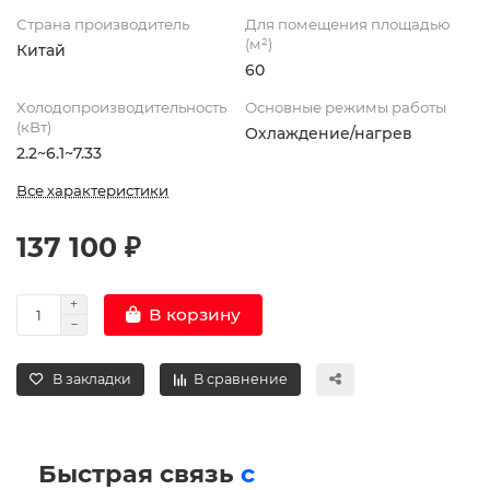
Страна производитель
Для помещения площадью
(м²)
Китай
60
Холодопроизводительность
Основные режимы работы
(кВт)
Охлаждение/нагрев
2.2~6.1~7.33
Все характеристики
137 100 ₽
В корзину
В закладки
В сравнение
Быстрая связь
с