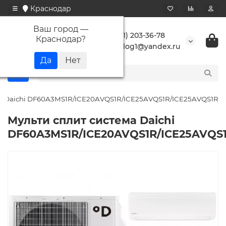
Краснодар
Ваш город —
+7 (861) 203-36-78
Краснодар
?
buranlog1@yandex.ru
ма Daichi DF60A3MS1R/ICE20AVQS1R/ICE25AVQS1R/ICE25AVQS1R
Мульти сплит система Daichi
DF60A3MS1R/ICE20AVQS1R/ICE25AVQS