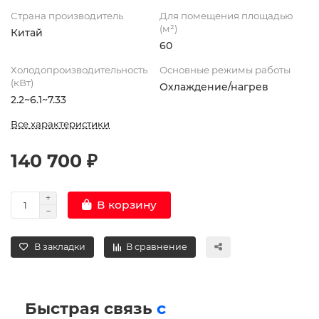
Страна производитель
Для помещения площадью
(м²)
Китай
60
Холодопроизводительность
Основные режимы работы
(кВт)
Охлаждение/нагрев
2.2~6.1~7.33
Все характеристики
140 700 ₽
В корзину
В закладки
В сравнение
Быстрая связь
с