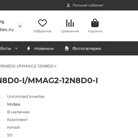
Личный кабинет
78
ex.ru
Избранное
Сравнение
Корзина
аботы
Новинки
Фотогалерея
09N8D0-I/MMAG2-12N8D0-I
N8D0-I/MMAG2-12N8D0-I
Unlimited Inverter
Midea
В наличии
Комплект
Китай
50