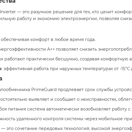
ества
Inverter — это разумное решение для тех, кто ценит комф
бильную работу и экономию электроэнергии, позволяя снизит
, обеспечивая комфорт в любое время года.
энергоэффективности A++ позволяет снизить энергопотребле
ки работают практически бесшумно, создавая комфортную а
р
: эффективная работа при наружных температурах от -15°C до
а
плообменника PrimeGuard продлевает срок службы устройств
мостоятельно выявляет и сообщает о неисправностях, облегч
 сбоя питания система автоматически возобновляет работу 
ожность удаленного контроля системы через мобильное прил
er — это сочетание передовых технологий, высокой энерго