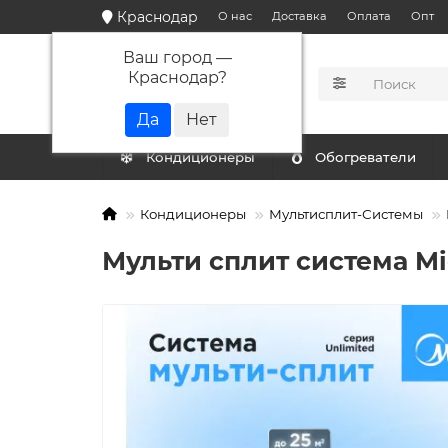
Краснодар
О нас
Доставка
Оплата
Опт
Ваш город —
Краснодар
?
КАТАЛОГ
Кондиционеры
Обогреватели
Кондиционеры
Мультисплит-Системы
Мульти сплит система M