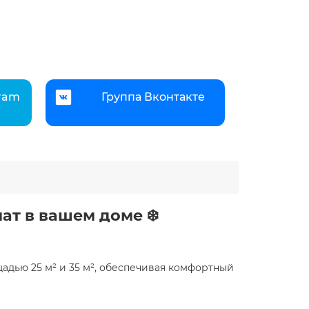
gram
Группа Вконтакте
т в вашем доме ️❄️
адью 25 м² и 35 м², обеспечивая комфортный