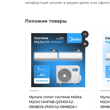
комфортный климат в вашем доме или офисе, н
Похожие товары
Мульти сплит система Midea
Муль
M2OH-14HFN8-Q1/MSFA2-
M2OH
09N8D6-I/MSFA2-09N8D6-I
09N8