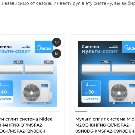
езависимо от сезона. Инвестируя в эту систему, вы выбира
ти сплит система Midea
Мульти сплит система Mid
-14HFN8-Q1/MSFA2-
M2OE-18HFN8-Q1/MSFA2-
D6-I/MSFA2-12N8D6-I
09N8D6-I/MSFA2-09N8D6-I