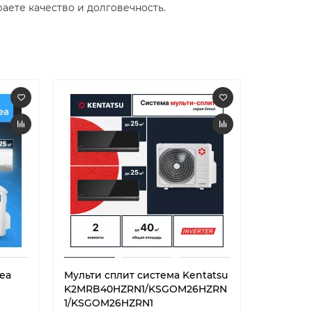
ете качество и долговечность. ​
ea
Мульти сплит система Kentatsu
Мульти с
K2MRB40HZRN1/KSGOM26HZRN
M2OE-18
1/KSGOM26HZRN1
09N8D6-