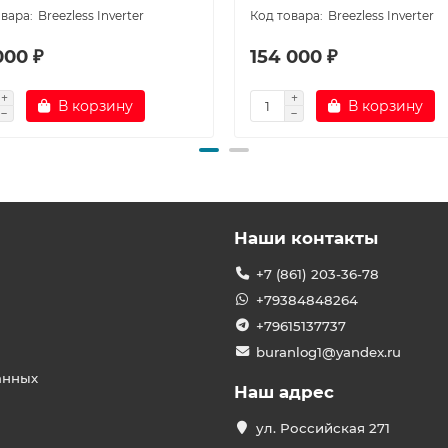
Breezless Inverter
Breezless Inverter
000 ₽
154 000 ₽
В корзину
В корзину
Наши контакты
+7 (861) 203-36-78
+79384848264
+79615137737
buranlog1@yandex.ru
анных
Наш адрес
ул. Российская 271