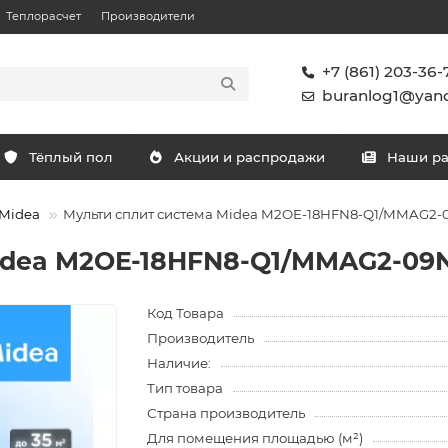
Теплорасчет
Производители
+7 (861) 203-36-
buranlog1@yand
Тёплый пол
Акции и распродажи
Наши р
Midea
Мульти сплит система Midea M2OE-18HFN8-Q1/MMAG2-
idea M2OE-18HFN8-Q1/MMAG2-09
Код Товара
Производитель
Наличие:
Тип товара
Страна производитель
Для помещения площадью (м²)