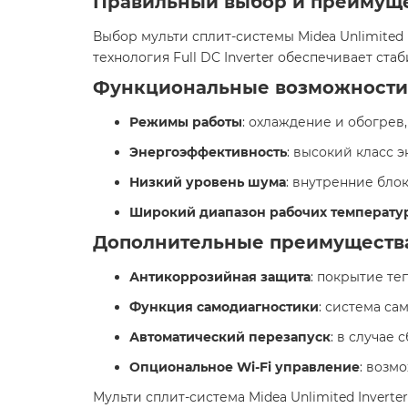
Правильный выбор и преимущ
Выбор мульти сплит-системы Midea Unlimited 
технология Full DC Inverter обеспечивает ста
Функциональные возможности
Режимы работы
: охлаждение и обогрев
Энергоэффективность
: высокий класс 
Низкий уровень шума
: внутренние бло
Широкий диапазон рабочих температу
Дополнительные преимуществ
Антикоррозийная защита
: покрытие те
Функция самодиагностики
: система са
Автоматический перезапуск
: в случае
Опциональное Wi-Fi управление
: возм
Мульти сплит-система Midea Unlimited Invert