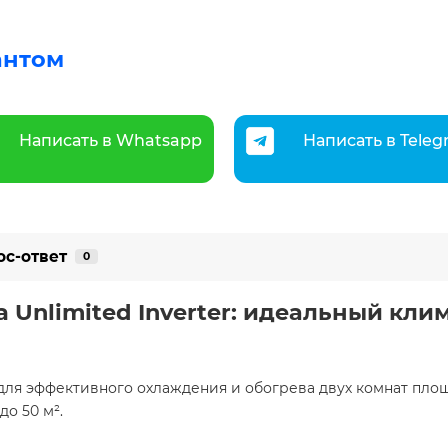
антом
Написать в Whatsapp
Написать в Tele
ос-ответ
0
Unlimited Inverter: идеальный клима
для эффективного охлаждения и обогрева двух комнат площ
 50 м². ​