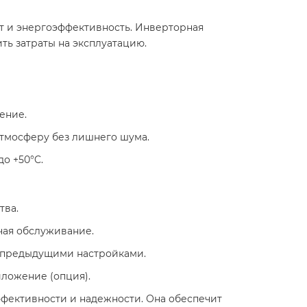
орт и энергоэффективность. Инверторная
ь затраты на эксплуатацию. ​
ние. ​
тмосферу без лишнего шума. ​
 +50°C. ​
а. ​
ая обслуживание. ​
с предыдущими настройками. ​
ожение (опция). ​
эффективности и надежности. Она обеспечит