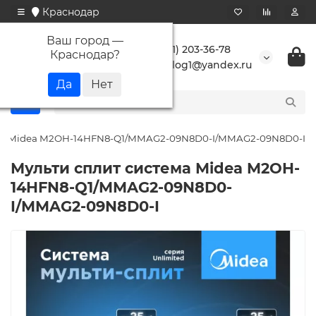
Краснодар
Ваш город —
+7 (861) 203-36-78
Краснодар
?
buranlog1@yandex.ru
ема Midea M2OH-14HFN8-Q1/MMAG2-09N8D0-I/MMAG2-09N8D0-I
Мульти сплит система Midea M2OH-
14HFN8-Q1/MMAG2-09N8D0-
I/MMAG2-09N8D0-I