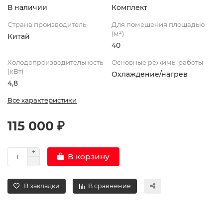
В наличии
Комплект
Страна производитель
Для помещения площадью
(м²)
Китай
40
Холодопроизводительность
Основные режимы работы
(кВт)
Охлаждение/нагрев
4,8
Все характеристики
115 000 ₽
В корзину
В закладки
В сравнение