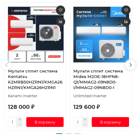
Мульти сплит система
Мульти сплит система
Kentatsu
Midea M2OE-18HFN8-
K2MRB50HZRN1/KMGA26
Q1/MMAG2-09N8D0-
HZRN1/KMGA26HZRN1
I/MMAG2-09N8D0-I
Kanami Inverter
Unlimited Inverter
128 000 ₽
129 600 ₽
В корзину
В корзину