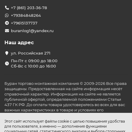
+7 (861) 203-36-78
+79384848264
+79615137737
buranlog1@yandex.ru
Наш адрес
ул. Российская 271
Пн-Пт с 09:00 до 18:00
Сб-Вс с 10:00 до 16:00
Буран торгово монтажная компания © 2009-2026 Все права
защищены. Предоставленная на сайте информация несёт
справочный характер. Информация на сайте не является
публичной офертой, определяемой положениями Статьи
437 ГК РФ. До оплаты товара удостоверьтесь во всех для вас
важных характеристиках в товаре и условиях его
эксплуатации.
Этот сайт использует файлы cookie с целью повышения удобства
для пользователя, а именно — дополнения функциями
социальных сетей, статистического анализа и выбора сторонних