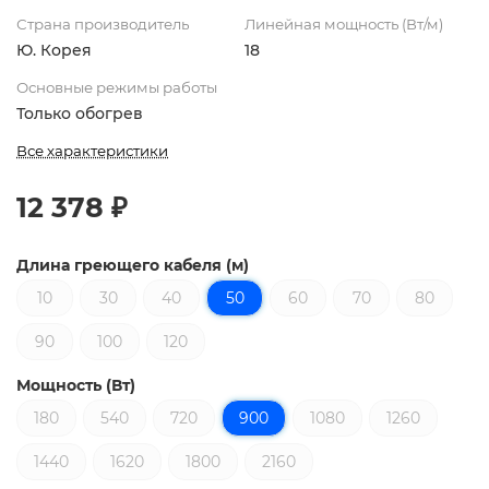
Страна производитель
Линейная мощность (Вт/м)
Ю. Корея
18
Основные режимы работы
Только обогрев
Все характеристики
12 378 ₽
Длина греющего кабеля (м)
10
30
40
50
60
70
80
90
100
120
Мощность (Вт)
180
540
720
900
1080
1260
1440
1620
1800
2160