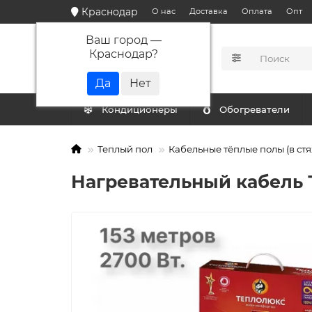
Краснодар
О нас
Доставка
Оплата
Опт
Ваш город —
Краснодар
?
КАТАЛОГ
Кондиционеры
Обогреватели
Теплый пол
Кабельные тёплые полы (в стя
Нагревательный кабель Т