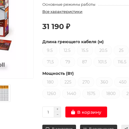
Основные режимы работы
Все характеристики
31 190 ₽
Длина греющего кабеля (м)
9.5
12.5
15.5
20.5
25
71,5
79
87
101.5
116.5
Мощность (Вт)
180
225
270
360
450
1260
1440
1575
1800
2
В корзину
В закладки
В сравнение