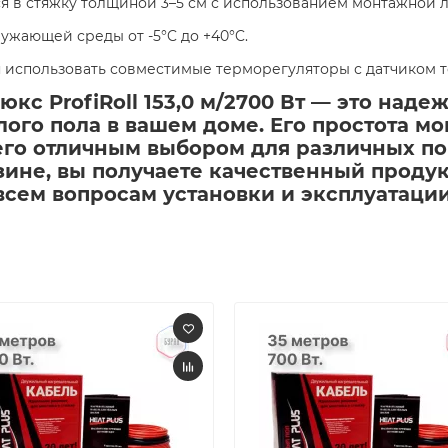
ся в стяжку толщиной 3–5 см с использованием монтажной л
ужающей среды от -5°C до +40°C.​
я использовать совместимые терморегуляторы с датчиком т
кс ProfiRoll 153,0 м/2700 Вт — это на
ого пола в вашем доме. Его простота м
его отличным выбором для различных по
зине, вы получаете качественный проду
сем вопросам установки и эксплуатации.