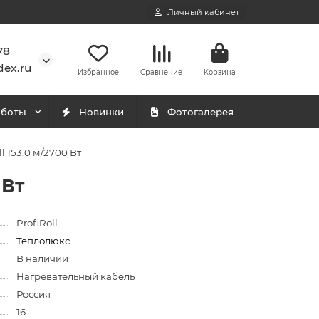
Личный кабинет
78
ex.ru
Избранное
Сравнение
Корзина
аботы
Новинки
Фотогалерея
 153,0 м/2700 Вт
 Вт
ProfiRoll
Теплолюкс
В наличии
Нагревательный кабель
Россия
16