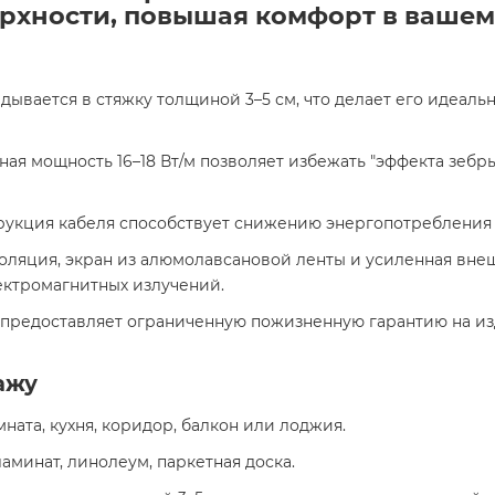
хности, повышая комфорт в вашем 
ладывается в стяжку толщиной 3–5 см, что делает его идеа
ная мощность 16–18 Вт/м позволяет избежать "эффекта зеб
рукция кабеля способствует снижению энергопотребления 
золяция, экран из алюмолавсановой ленты и усиленная вн
ектромагнитных излучений.​
 предоставляет ограниченную пожизненную гарантию на из
ажу
мната, кухня, коридор, балкон или лоджия.​
ламинат, линолеум, паркетная доска.​