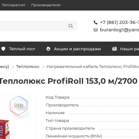
Теплорасчет
Производители
+7 (861) 203-36-
buranlog1@yand
Тёплый пол
Акции и распродажи
Наши р
жку)
Теплолюкс
Нагревательный кабель Теплолюкс ProfiRoll
еплолюкс ProfiRoll 153,0 м/2700
Код Товара
Производитель
Наличие:
Тип товара
Страна производитель
Линейная мощность (Вт/м)