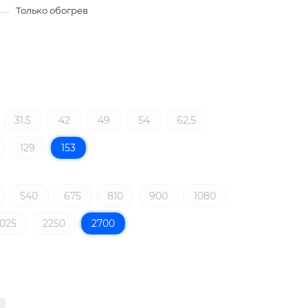
Только обогрев
31.5
42
49
54
62,5
129
153
540
675
810
900
1080
025
2250
2700