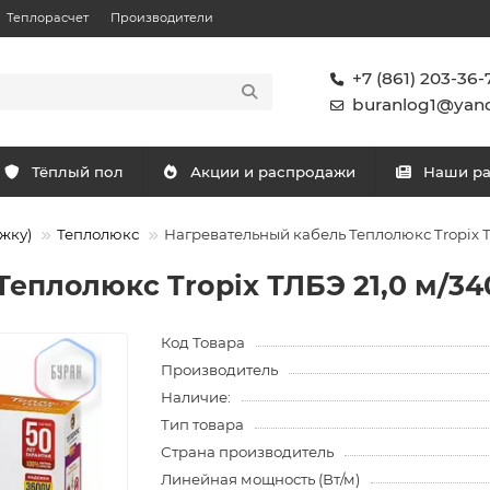
Теплорасчет
Производители
+7 (861) 203-36-
buranlog1@yand
Тёплый пол
Акции и распродажи
Наши р
жку)
Теплолюкс
Нагревательный кабель Теплолюкс Tropix Т
еплолюкс Tropix ТЛБЭ 21,0 м/34
Код Товара
Производитель
Наличие:
Тип товара
Страна производитель
Линейная мощность (Вт/м)