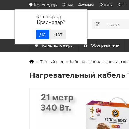
Краснодар
О нас
Доставка
Оплата
Опт
Ваш город —
Краснодар
?
КАТАЛОГ
Кондиционеры
Обогреватели
Теплый пол
Кабельные тёплые полы (в стя
Нагревательный кабель Т