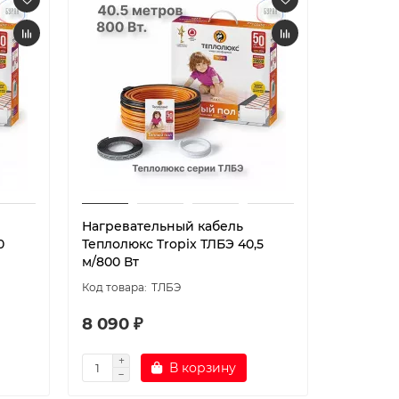
Нагревательный кабель
Нагрева
0
Теплолюкс Tropix ТЛБЭ 40,5
Теплолюк
м/800 Вт
м/900 Вт
ТЛБЭ
8 090 ₽
8 790 
В корзину