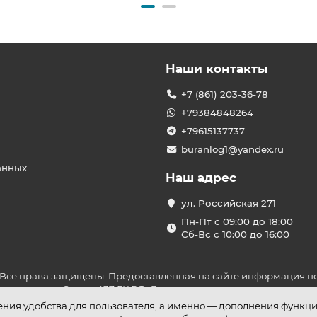
Наши контакты
+7 (861) 203-36-78
+79384848264
+79615137737
buranlog1@yandex.ru
анных
Наш адрес
ул. Российская 271
Пн-Пт с 09:00 до 18:00
Сб-Вс с 10:00 до 16:00
 Все права защищены. Предоставленная на сайте информация не
ложениями Статьи 437 ГК РФ. До оплаты товара удостоверьтесь в
шения удобства для пользователя, а именно — дополнения функц