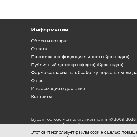
Информация
Обмен и возврат
Оплата
Политика конфиденциальности (Краснодар)
Публичный договор (оферта) (Краснодар)
Форма согласия на обработку персональных д
О нас
Информация о доставке
Контакты
Буран торгово монтажная компания © 2009-2026
не является публичной офертой, определяемой по
и условиях его эксплуатации.
Этот сайт использует файлы cookie с целью повы