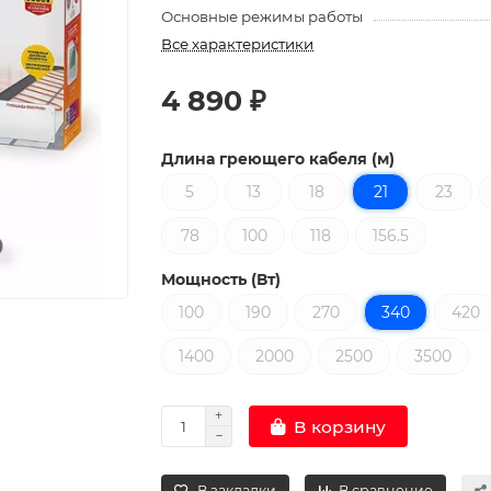
Основные режимы работы
Все характеристики
4 890 ₽
Длина греющего кабеля (м)
5
13
18
21
23
78
100
118
156.5
Мощность (Вт)
100
190
270
340
420
1400
2000
2500
3500
В корзину
В закладки
В сравнение