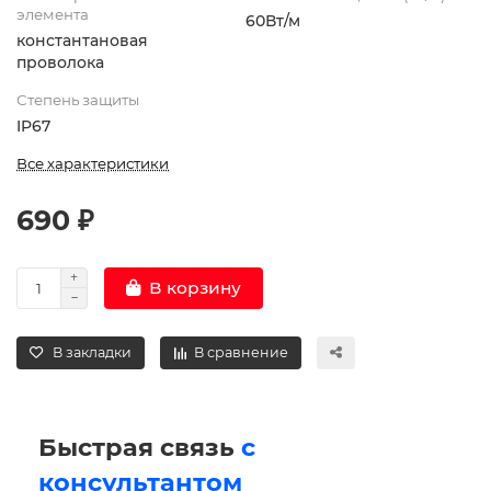
элемента
60Вт/м
константановая
проволока
Степень защиты
IP67
Все характеристики
690 ₽
В корзину
В закладки
В сравнение
Быстрая связь
с
консультантом