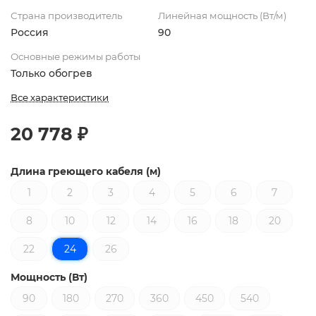
Страна производитель
Линейная мощность (Вт/м)
Россия
90
Основные режимы работы
Только обогрев
Все характеристики
20 778 ₽
Длина греющего кабеля (м)
1
2
3
4
5
6
7
8
10
12
14
16
18
20
22
24
26
Мощность (Вт)
90
180
270
360
450
540