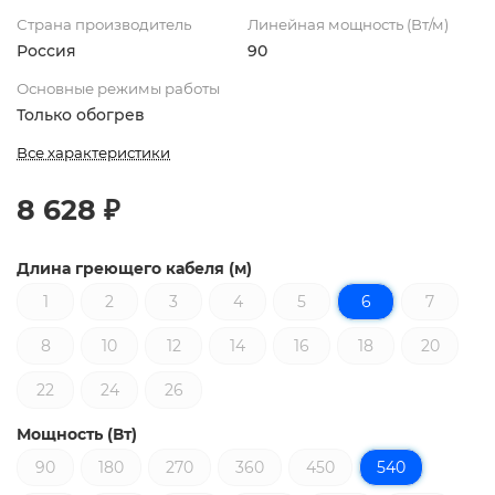
Страна производитель
Линейная мощность (Вт/м)
Россия
90
Основные режимы работы
Только обогрев
Все характеристики
8 628 ₽
Длина греющего кабеля (м)
1
2
3
4
5
6
7
8
10
12
14
16
18
20
22
24
26
Мощность (Вт)
90
180
270
360
450
540