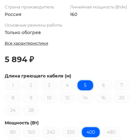
Страна производитель
Линейная мощность (Вт/м)
Россия
160
Основные режимы работы
Только обогрев
Все характеристики
5 894 ₽
Длина греющего кабеля (м)
1
2
3
4
5
6
7
8
9
10
12
14
16
20
24
28
Мощность (Вт)
80
160
240
320
400
480