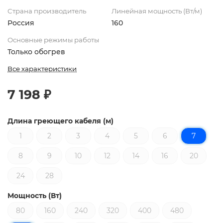
Страна производитель
Линейная мощность (Вт/м)
Россия
160
Основные режимы работы
Только обогрев
Все характеристики
7 198 ₽
Длина греющего кабеля (м)
1
2
3
4
5
6
7
8
9
10
12
14
16
20
24
28
Мощность (Вт)
80
160
240
320
400
480