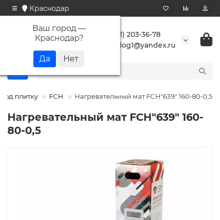
Краснодар
Ваш город —
+7 (861) 203-36-78
Краснодар
?
buranlog1@yandex.ru
 под плитку
FCH
Нагревательный мат FCH"639" 160-80-0,5
Нагревательный мат FCH"639" 160-
80-0,5