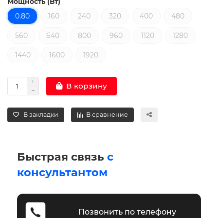
Мощность (Вт)
0.80
160
240
320
400
480
560
640
800
960
1120
1280
1440
1600
1920
В корзину
В закладки
В сравнение
Быстрая связь
с
консультантом
Позвонить по телефону