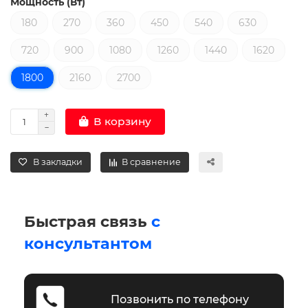
Мощность (Вт)
180
270
360
450
540
630
720
900
1080
1260
1440
1620
1800
2160
2700
В корзину
В закладки
В сравнение
Быстрая связь
с
консультантом
Позвонить по телефону