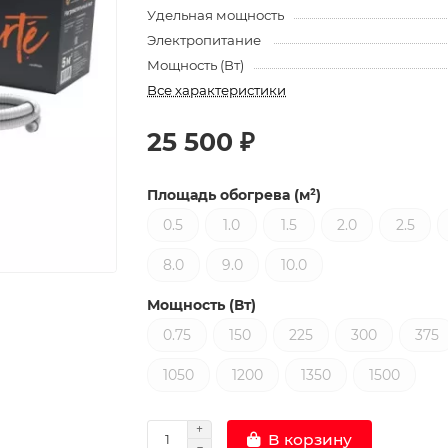
Удельная мощность
Электропитание
Мощность (Вт)
Все характеристики
25 500 ₽
Площадь обогрева (м²)
0.5
1.0
1.5
2.0
2.5
8.0
9.0
10.0
Мощность (Вт)
0.75
150
225
300
375
1050
1200
1350
1500
В корзину