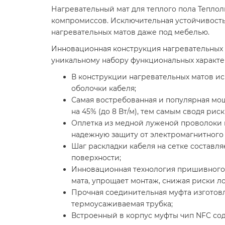
Нагревательный мат для теплого пола Теплолю
компромиссов. Исключительная устойчивост
нагревательных матов даже под мебелью.
Инновационная конструкция нагревательных м
уникальному набору функциональных характе
В конструкции нагревательных матов ис
оболочки кабеля;
Самая востребованная и популярная мощн
на 45% (до 8 Вт/м), тем самым сводя рис
Оплетка из медной луженой проволоки 
надежную защиту от электромагнитного 
Шаг раскладки кабеля на сетке составля
поверхности;
Инновационная технология пришивного 
мата, упрощает монтаж, снижая риски л
Прочная соединительная муфта изготов
термоусаживаемая трубка;
Встроенный в корпус муфты чип NFC со