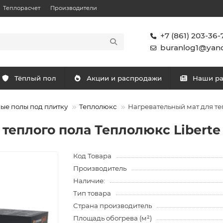
Теплорасчет
Производители
+7 (861) 203-36-
buranlog1@yand
Тёплый пол
Акции и распродажи
Наши р
ые полы под плитку
Теплолюкс
Нагревательный мат для теп
теплого пола Теплолюкс Liberte 
Код Товара
Производитель
Наличие:
Тип товара
Страна производитель
Площадь обогрева (м²)