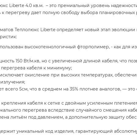
кс Liberte 4.0 кв.м. – это премиальный уровень надежности
ь к перегреву дает полную свободу выбора планировочны
атов Теплолюкс Liberte определяет новый этап эволюции 
ристик:
пользован высокотехнологичный фторполимер, - как для из
ость 150 Вт/м.кв, но с увеличенной длиной кабеля, что по
к перегрева кабеля к минимуму;
исключает окисление при высоких температурах, обеспеч
излучения;
ет всего 5см, что в среднем на 35% плотнее аналогов, — э
крепления кабеля к сетке с двойным усиленным плетением
окального перегрева вследствие случайного смещения кабе
лена литьём под давлением, а дополнительную защиту обе
держит уникальный код изделия, гарантирующий абсолют