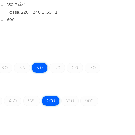
150 Вт/м²
1 фаза, 220 ~ 240 В, 50 Гц
600
3.0
3.5
4.0
5.0
6.0
7.0
450
525
600
750
900