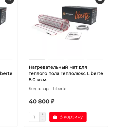
Нагревательный мат для
Нагрева
iberte
теплого пола Теплолюкс Liberte
теплого 
8.0 кв.м.
9.0 кв.м.
Liberte
40 800 ₽
45 900
В корзину