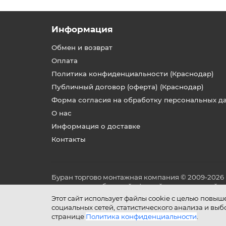
Информация
Обмен и возврат
Оплата
Политика конфиденциальности (Краснодар)
Публичный договор (оферта) (Краснодар)
Форма согласия на обработку персональных д
О нас
Информация о доставке
Контакты
Буран торгово монтажная компания © 2009-2026
не является публичной офертой, определяемой по
и условиях его эксплуатации.
Этот сайт использует файлы cookie с целью повы
социальных сетей, статистического анализа и вы
странице
Политика конфиденциальности
.