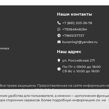
Наши контакты
+7 (861) 203-36-78
+79384848264
+79615137737
buranlog1@yandex.ru
анных
Наш адрес
ул. Российская 271
Пн-Пт с 09:00 до 18:00
Сб-Вс с 10:00 до 16:00
 Все права защищены. Предоставленная на сайте информация не
ложениями Статьи 437 ГК РФ. До оплаты товара удостоверьтесь в
шения удобства для пользователя, а именно — дополнения функц
бора сторонних сервисов. Более подробную информацию см. на