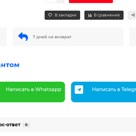
В закладки
В сравнение
7 дней на возврат
антом
Написать в Whatsapp
Написать в Tele
ос-ответ
0