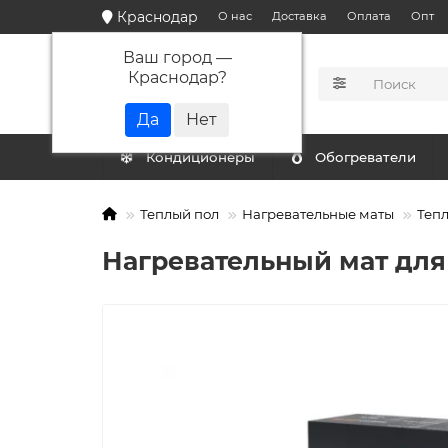
Краснодар
О нас
Доставка
Оплата
Опт
Ваш город —
Краснодар
?
КАТАЛОГ
Кондиционеры
Обогреватели
Теплый пол
Нагревательные маты
Тепл
Нагревательный мат для 