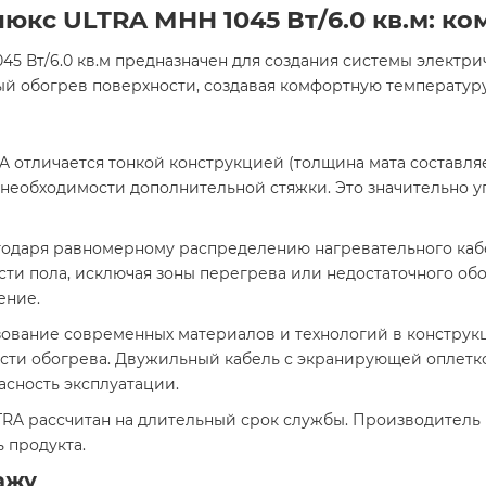
юкс ULTRA МНН 1045 Вт/6.0 кв.м: ко
 Вт/6.0 кв.м предназначен для создания системы электрич
й обогрев поверхности, создавая комфортную температур
A отличается тонкой конструкцией (толщина мата составляет
 необходимости дополнительной стяжки. Это значительно у
годаря равномерному распределению нагревательного кабе
и пола, исключая зоны перегрева или недостаточного обогр
ние.​
зование современных материалов и технологий в конструк
сти обогрева. Двужильный кабель с экранирующей оплетк
сность эксплуатации.​
TRA рассчитан на длительный срок службы. Производитель 
продукта.​
ажу