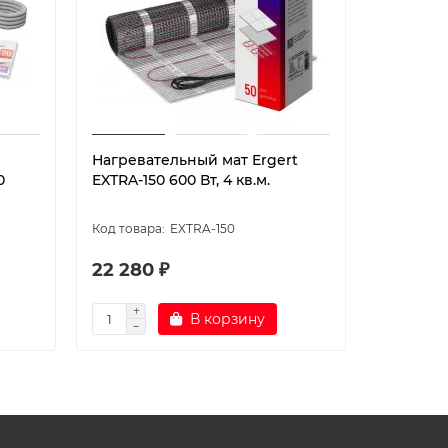
Нагревательный мат Ergert
Нагреват
0
EXTRA-150 600 Вт, 4 кв.м.
EXTRA-150
EXTRA-150
22 280 ₽
19 740 
В корзину