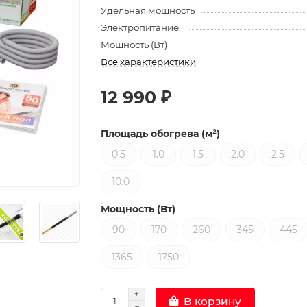
Удельная мощность
Электропитание
Мощность (Вт)
Все характеристики
12 990 ₽
Площадь обогрева (м²)
0.5
1.0
1.5
2.0
2.5
10.0
Мощность (Вт)
90
170
260
345
445
1365
1750
В корзину