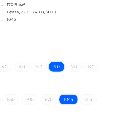
170 Вт/м²
1 фаза, 220 ~ 240 В, 50 Гц
1045
3.0
4.0
5.0
6.0
7.0
8.0
530
700
870
1045
1215