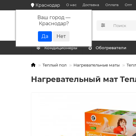
Краснодар
О нас
Доставка
Оплата
Опт
Ваш город —
Краснодар
?
КАТАЛОГ
Кондиционеры
Обогреватели
Теплый пол
Нагревательные маты
Тепл
Нагревательный мат Теп