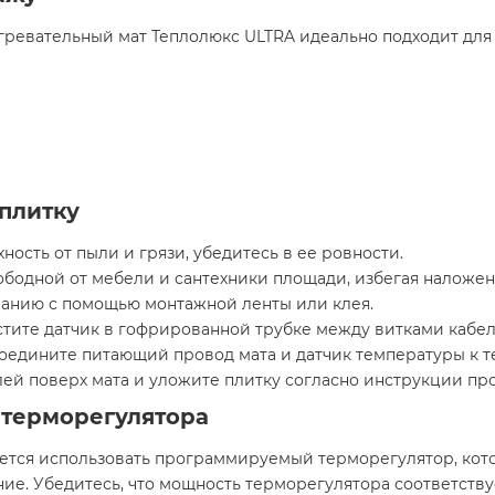
гревательный мат Теплолюкс ULTRA идеально подходит для
плитку
ость от пыли и грязи, убедитесь в ее ровности.​
ободной от мебели и сантехники площади, избегая наложен
анию с помощью монтажной ленты или клея.​
тите датчик в гофрированной трубке между витками кабеля
едините питающий провод мата и датчик температуры к те
ей поверх мата и уложите плитку согласно инструкции про
 терморегулятора
ется использовать программируемый терморегулятор, кот
ие. Убедитесь, что мощность терморегулятора соответст