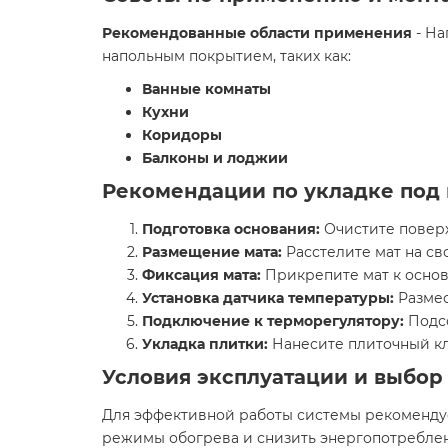
Рекомендованные области применения
- На
напольным покрытием, таких как:​
Ванные комнаты
Кухни
Коридоры
Балконы и лоджии
Рекомендации по укладке под 
Подготовка основания:
Очистите поверхн
Размещение мата:
Расстелите мат на св
Фиксация мата:
Прикрепите мат к основ
Установка датчика температуры:
Размес
Подключение к терморегулятору:
Подсо
Укладка плитки:
Нанесите плиточный кл
Условия эксплуатации и выбор
Для эффективной работы системы рекоменду
режимы обогрева и снизить энергопотреблен