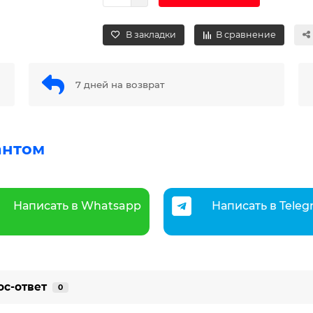
В закладки
В сравнение
7 дней на возврат
антом
Написать в Whatsapp
Написать в Tele
ос-ответ
0