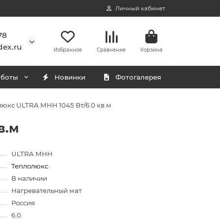
Личный кабинет
78
ex.ru
Избранное
Сравнение
Корзина
аботы
Новинки
Фотогалерея
юкс ULTRA МНН 1045 Вт/6.0 кв.м
в.м
ULTRA МНН
Теплолюкс
В наличии
Нагревательный мат
Россия
6.0