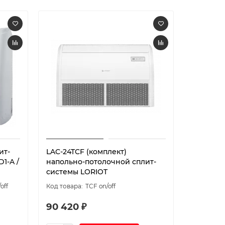
ит-
LAC-24TCF (комплект)
LAC-24AC
1-A /
напольно-потолочной сплит-
напольн
системы LORIOT
системы
off
TCF on/off
90 420 ₽
90 420