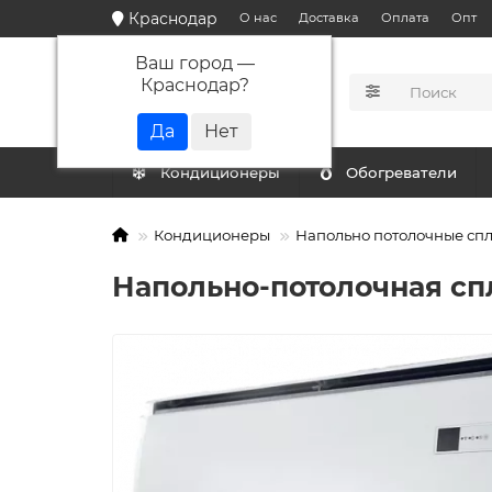
Краснодар
О нас
Доставка
Оплата
Опт
Ваш город —
Краснодар
?
КАТАЛОГ
Кондиционеры
Обогреватели
Кондиционеры
Напольно потолочные сп
Напольно-потолочная сп