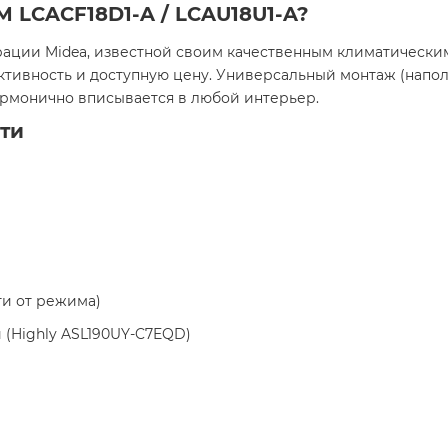
 LCACF18D1-A / LCAU18U1-A?
ции Midea, известной своим качественным климатическим
ективность и доступную цену. Универсальный монтаж (нап
армонично вписывается в любой интерьер.
ти
сти от режима)
 (Highly ASL190UY-C7EQD)