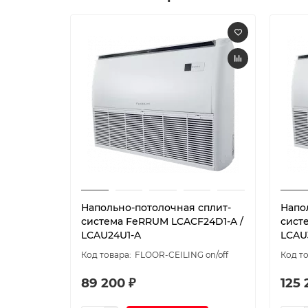
Напольно-потолочная сплит-
Напо
система FeRRUM LCACF24D1-A /
сист
LCAU24U1-A
LCAU
FLOOR-CEILING on/off
89 200 ₽
125 