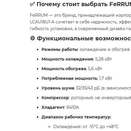
✅ Почему стоит выбрать FeRRUM
FeRRUM — это бренд, принадлежащий корпора
LCAU18U1-A сочетает в себе надежность, эфф
гибкость установки, а современный дизайн г
⚙️ Функциональные возможнос
Режимы работы
: охлаждение и обогрев
Мощность охлаждения
: 5,28 кВт
Мощность обогрева
: 5,6 кВт
Потребляемая мощность
: 1,7 кВт
Уровень шума
: 32/35/43 дБ (в зависимо
Компрессор
: роторный, не инверторный
Хладагент
: R410A
Диапазон рабочих температур
:
Охлаждение: от -15°C до +48°C