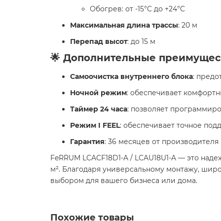
Обогрев: от -15°C до +24°C
Максимальная длина трассы
: 20 м
Перепад высот
: до 15 м
🌟 Дополнительные преимущес
Самоочистка внутреннего блока
: пред
Ночной режим
: обеспечивает комфортн
Таймер 24 часа
: позволяет программир
Режим I FEEL
: обеспечивает точное по
Гарантия
: 36 месяцев от производителя
FeRRUM LCACF18D1-A / LCAU18U1-A — это над
м². Благодаря универсальному монтажу, широ
выбором для вашего бизнеса или дома.
Похожие товары