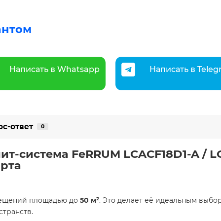
антом
Написать в Whatsapp
Написать в Tele
ос-ответ
0
лит-система FeRRUM LCACF18D1-A / 
рта
мещений площадью до
50 м²
. Это делает её идеальным выбор
странств.