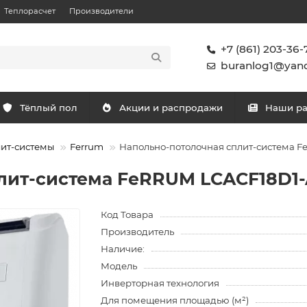
Теплорасчет
Производители
+7 (861) 203-36-
buranlog1@yand
Тёплый пол
Акции и распродажи
Наши р
лит-системы
Ferrum
Напольно-потолочная сплит-система F
лит-система FeRRUM LCACF18D1-A
Код Товара
Производитель
Наличие:
Модель
Инверторная технология
Для помещения площадью (м²)