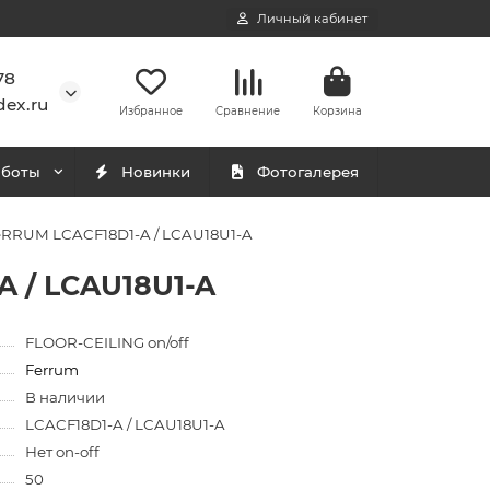
Личный кабинет
78
ex.ru
Избранное
Сравнение
Корзина
аботы
Новинки
Фотогалерея
eRRUM LCACF18D1-A / LCAU18U1-A
 / LCAU18U1-A
FLOOR-CEILING on/off
Ferrum
В наличии
LCACF18D1-A / LCAU18U1-A
Нет on-off
50