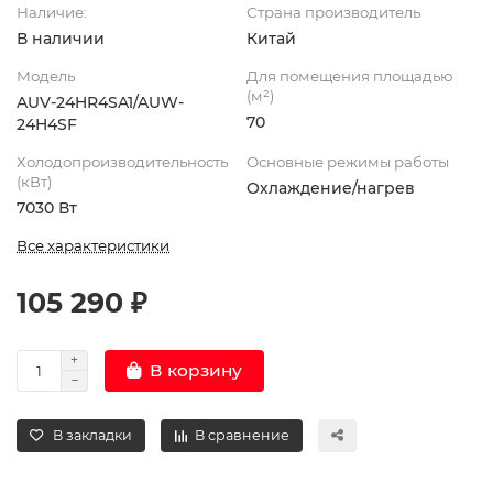
Наличие:
Страна производитель
В наличии
Китай
Модель
Для помещения площадью
(м²)
AUV-24HR4SA1/AUW-
70
24H4SF
Холодопроизводительность
Основные режимы работы
(кВт)
Охлаждение/нагрев
7030 Вт
Все характеристики
105 290 ₽
В корзину
В закладки
В сравнение