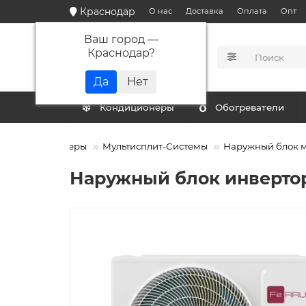
Краснодар
О нас
Доставка
Оплата
Опт
Ваш город —
Краснодар
?
КАТАЛОГ
Кондиционеры
Обогреватели
Кондиционеры
Мультисплит-Системы
Наружный блок м
Наружный блок инверто