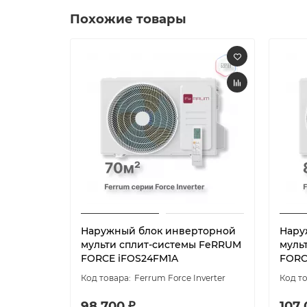
Похожие товары
Наружный блок инверторной
Нару
мульти сплит-системы FeRRUM
муль
FORCE iFOS24FM1A
FORC
Ferrum Force Inverter
98 700 ₽
107 