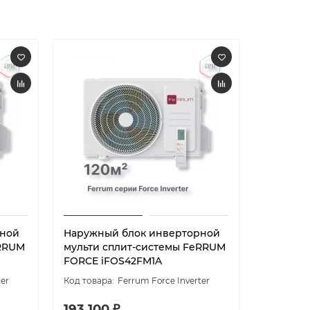
рной
Наружный блок инверторной
LAC-14A
eRRUM
мульти сплит-системы FeRRUM
мульти 
FORCE iFOS42FM1A
ter
Ferrum Force Inverter
193 100 ₽
67 880