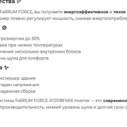
ства ✅
 FeRRUM FORCE, вы получаете
энергоэффективное
и
тихое
нер плавно регулирует мощность, снижая энергопотребле
⚙️
троэнергии до 30%
аже при низких температурах
ючение нескольких внутренних блоков
нь шума для комфорта
а ✨
экстерьер здания
епадам напряжения
надежная сборка
стемы FeRRUM FORCE iFOS18FM1A Inverter – это
современ
 производительность, низкий уровень шума и долгий срок