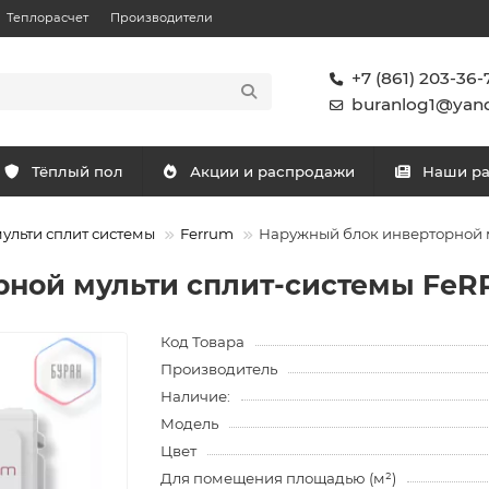
Теплорасчет
Производители
+7 (861) 203-36-
buranlog1@yand
Тёплый пол
Акции и распродажи
Наши р
ульти сплит системы
Ferrum
Наружный блок инверторной 
рной мульти сплит-системы FeR
Код Товара
Производитель
Наличие:
Модель
Цвет
Для помещения площадью (м²)