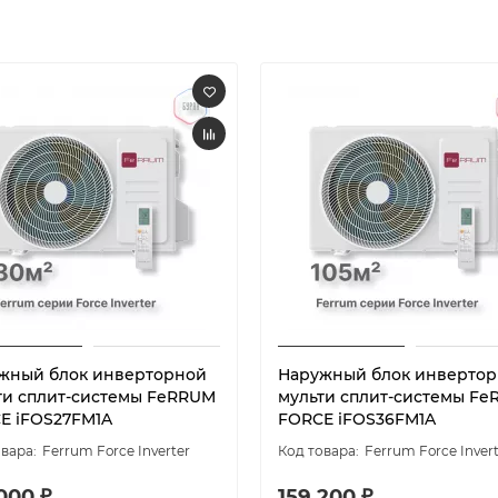
жный блок инверторной
Наружный блок инверто
ти сплит-системы FeRRUM
мульти сплит-системы F
E iFOS27FM1A
FORCE iFOS36FM1A
Ferrum Force Inverter
Ferrum Force Inver
000 ₽
159 200 ₽