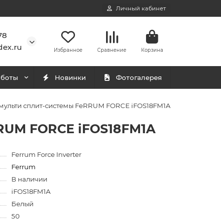
Личный кабинет
78
ex.ru
Избранное
Сравнение
Корзина
аботы
Новинки
Фотогалерея
мульти сплит-системы FeRRUM FORCE iFOS18FM1A
RUM FORCE iFOS18FM1A
Ferrum Force Inverter
Ferrum
В наличии
iFOS18FM1A
Белый
50