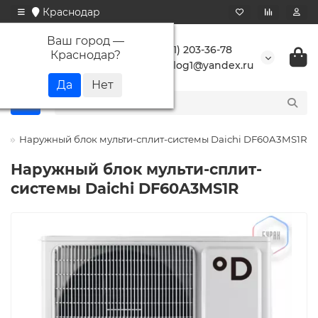
Краснодар
Ваш город —
+7 (861) 203-36-78
Краснодар
?
buranlog1@yandex.ru
i
Наружный блок мульти-сплит-системы Daichi DF60A3MS1R
Наружный блок мульти-сплит-
системы Daichi DF60A3MS1R