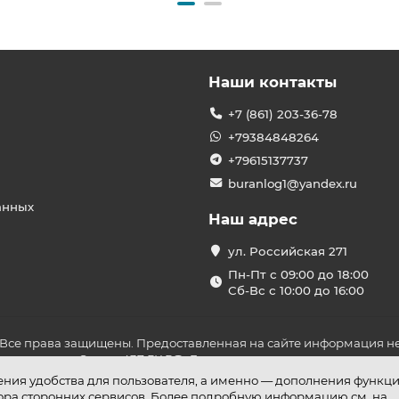
Наши контакты
+7 (861) 203-36-78
+79384848264
+79615137737
buranlog1@yandex.ru
анных
Наш адрес
ул. Российская 271
Пн-Пт с 09:00 до 18:00
Сб-Вс с 10:00 до 16:00
 Все права защищены. Предоставленная на сайте информация не
ложениями Статьи 437 ГК РФ. До оплаты товара удостоверьтесь в
шения удобства для пользователя, а именно — дополнения функц
бора сторонних сервисов. Более подробную информацию см. на