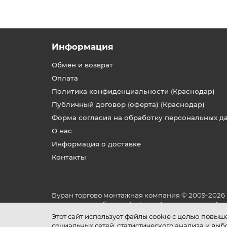
Информация
Обмен и возврат
Оплата
Политика конфиденциальности (Краснодар)
Публичный договор (оферта) (Краснодар)
Форма согласия на обработку персональных д
О нас
Информация о доставке
Контакты
Буран торгово монтажная компания © 2009-2026
не является публичной офертой, определяемой по
и условиях его эксплуатации.
Этот сайт использует файлы cookie с целью повы
социальных сетей, статистического анализа и вы