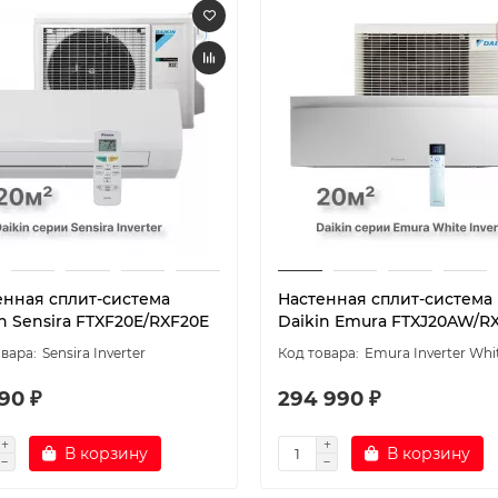
енная сплит-система
Настенная сплит-система
n Sensira FTXF20E/RXF20E
Daikin Emura FTXJ20AW/R
Sensira Inverter
Emura Inverter Whi
990 ₽
294 990 ₽
В корзину
В корзину