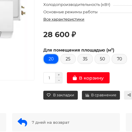
Холодопроизводительность (кВт)
Основные режимы работы
Все характеристики
28 600 ₽
Для помещения площадью (м²)
20
25
35
50
70
В корзину
В закладки
В сравнение
7 дней на возврат