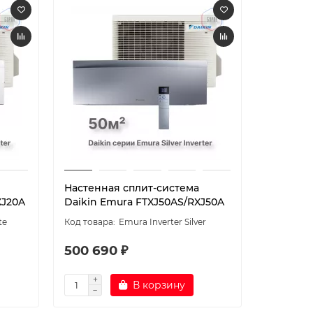
Настенная сплит-система
Настенн
XJ20A
Daikin Emura FTXJ50AS/RXJ50A
Daikin 
te
Emura Inverter Silver
500 690 ₽
381 99
В корзину