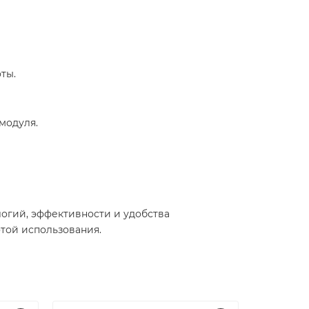
ы.​
одуля.​
логий, эффективности и удобства
ой использования.​