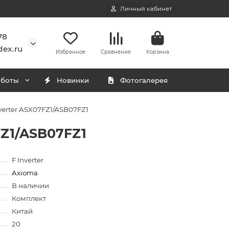
Личный кабинет
78
ex.ru
Избранное
Сравнение
Корзина
аботы
Новинки
Фотогалерея
verter ASX07FZ1/ASB07FZ1
FZ1/ASB07FZ1
F Inverter
Axioma
В наличии
Комплект
Китай
20