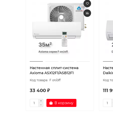
Настенная сплит-система
Наст
Axioma ASX12F1/ASB12F1
Daiki
F on/off
33 400 ₽
111 
В корзину