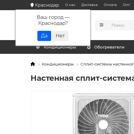
Краснодар
О нас
Доставка
Оплата
Опт
Ваш город —
Краснодар
?
КАТАЛОГ
Кондиционеры
Обогреватели
Кондиционеры
Сплит-системы настенног
Настенная сплит-система