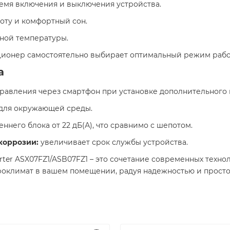
мя включения и выключения устройства.​
ту и комфортный сон.​
ной температуры.​
ионер самостоятельно выбирает оптимальный режим работ
а
равления через смартфон при установке дополнительного м
для окружающей среды.​
него блока от 22 дБ(А), что сравнимо с шепотом.​
коррозии:
увеличивает срок службы устройства.​
rter ASX07FZ1/ASB07FZ1 – это сочетание современных техно
оклимат в вашем помещении, радуя надежностью и простот