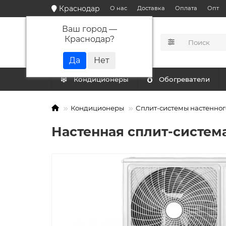
Краснодар
О нас
Доставка
Оплата
Опт
Ваш город —
Краснодар
?
КАТАЛОГ
Кондиционеры
Обогреватели
Кондиционеры
Сплит-системы настенног
Настенная сплит-система