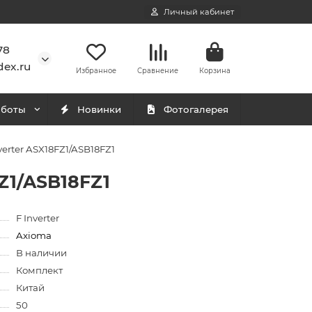
Личный кабинет
78
ex.ru
Избранное
Сравнение
Корзина
аботы
Новинки
Фотогалерея
erter ASX18FZ1/ASB18FZ1
Z1/ASB18FZ1
F Inverter
Axioma
В наличии
Комплект
Китай
50