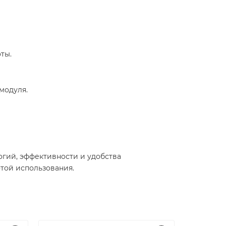
ы.​
одуля.​
логий, эффективности и удобства
ой использования.​