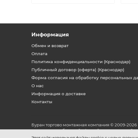
Информация
Обмен и возврат
Оплата
Политика конфиденциальности (Краснодар)
Публичный договор (оферта) (Краснодар)
Форма согласия на обработку персональных д
О нас
Информация о доставке
Контакты
Буран торгово монтажная компания © 2009-2026
не является публичной офертой, определяемой по
и условиях его эксплуатации.
Этот сайт использует файлы cookie с целью повы