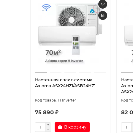
Настенная сплит-система
Наст
Axioma ASX24HZ1/ASB24HZ1
Axiom
ASX2
H Inverter
75 890 ₽
82 0
В корзину