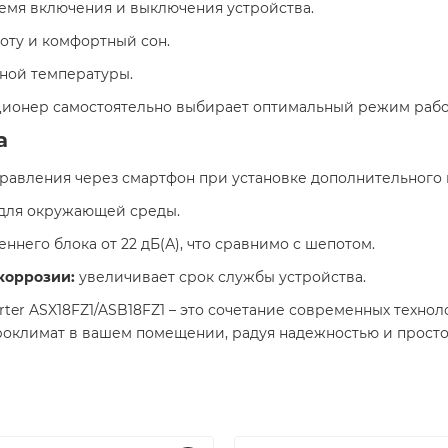
мя включения и выключения устройства.​
ту и комфортный сон.​
ной температуры.​
ионер самостоятельно выбирает оптимальный режим работ
а
равления через смартфон при установке дополнительного м
для окружающей среды.​
него блока от 22 дБ(А), что сравнимо с шепотом.​
коррозии:
увеличивает срок службы устройства.​
rter ASX18FZ1/ASB18FZ1 – это сочетание современных техно
оклимат в вашем помещении, радуя надежностью и простот