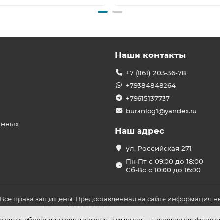
Наши контакты
+7 (861) 203-36-78
+79384848264
+79615137737
buranlog1@yandex.ru
анных
Наш адрес
ул. Российская 271
Пн-Пт с 09:00 до 18:00
Сб-Вс с 10:00 до 16:00
 Все права защищены. Предоставленная на сайте информация не
ложениями Статьи 437 ГК РФ. До оплаты товара удостоверьтесь в
шения удобства для пользователя, а именно — дополнения функц