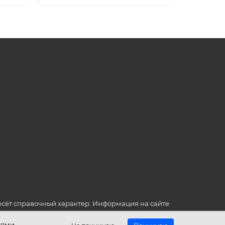
сёт справочный характер. Информация на сайте
о всех для вас важных характеристиках в товаре
иями