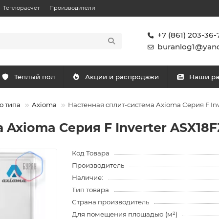
Теплорасчет
Производители
+7 (861) 203-36-
buranlog1@yand
Тёплый пол
Акции и распродажи
Наши р
о типа
Axioma
Настенная сплит-система Axioma Серия F Inv
 Axioma Серия F Inverter ASX18F
Код Товара
Производитель
Наличие:
Тип товара
Страна производитель
Для помещения площадью (м²)