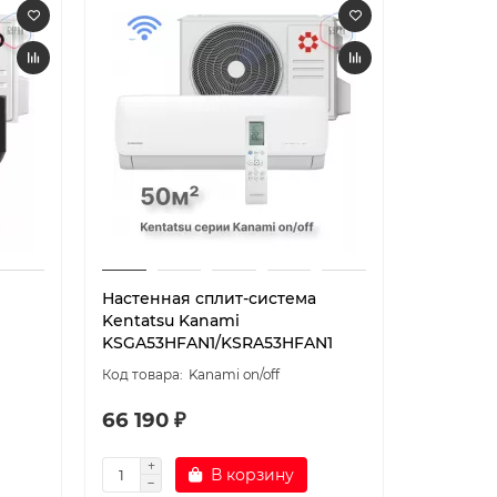
Настенная сплит-система
Настенн
Kentatsu Kanami
Daichi Mi
KSGA53HFAN1/KSRA53HFAN1
MIR50AV
Kanami on/off
66 190 ₽
81 990
В корзину