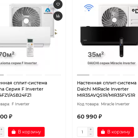
енная сплит-система
Настенная сплит-система
a Серия F Inverter
Daichi MIRacle Inverter
4FZ1/ASB24FZ1
MIR35AVQS1R/MIR35FVS1R
F Inverter
Miracle Inverter
00 ₽
60 990 ₽
В корзину
В корзину