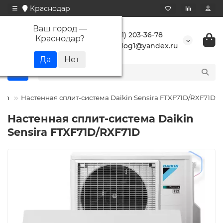
Краснодар
Ваш город —
+7 (861) 203-36-78
Краснодар
?
buranlog1@yandex.ru
kin
Настенная сплит-система Daikin Sensira FTXF71D/RXF71D
Настенная сплит-система Daikin
Sensira FTXF71D/RXF71D