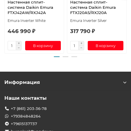
Настенная сплит-
Настенная сплит-
система Daikin Emura
система Daikin Emura
FTXJ42AW/RXJ42A
FTXJ20AS/RXJ20A
Emura Inverter White
Emura Inverter Silver
446 990 ₽
317 790 ₽
В корзину
В корзину
Информация
Наши контакты
+7 (861) 203-36-78
+79384848264
+79615137737