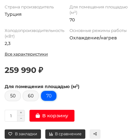
Страна производитель
Для помещения площадью
(м²)
Турция
70
Холодопроизводительность
Основные режимы работы
(кВт)
Охлаждение/нагрев
2,3
Все характеристики
259 990 ₽
Для помещения площадью (м²)
50
60
70
В корзину
В закладки
В сравнение