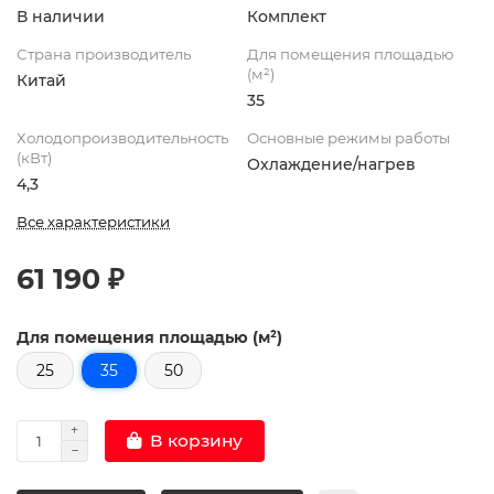
В наличии
Комплект
Страна производитель
Для помещения площадью
(м²)
Китай
35
Холодопроизводительность
Основные режимы работы
(кВт)
Охлаждение/нагрев
4,3
Все характеристики
61 190 ₽
Для помещения площадью (м²)
25
35
50
В корзину