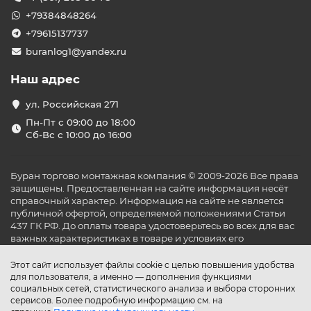
+79384848264
+79615137737
buranlog1@yandex.ru
Наш адрес
ул. Российская 271
Пн-Пт с 09:00 до 18:00
Сб-Вс с 10:00 до 16:00
Буран торгово монтажная компания © 2009-2026 Все права
защищены. Предоставленная на сайте информация несёт
справочный характер. Информация на сайте не является
публичной офертой, определяемой положениями Статьи
437 ГК РФ. До оплаты товара удостоверьтесь во всех для вас
важных характеристиках в товаре и условиях его
эксплуатации.
Этот сайт использует файлы cookie с целью повышения удобства
для пользователя, а именно — дополнения функциями
социальных сетей, статистического анализа и выбора сторонних
сервисов. Более подробную информацию см. на