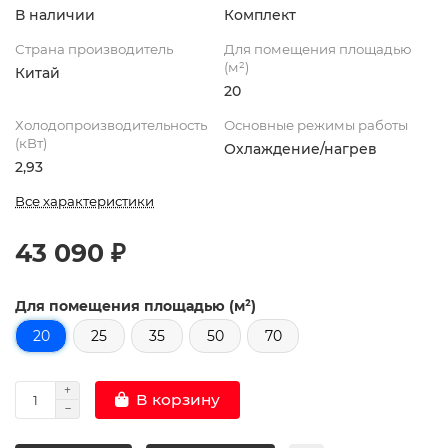
В наличии
Комплект
Страна производитель
Для помещения площадью
(м²)
Китай
20
Холодопроизводительность
Основные режимы работы
(кВт)
Охлаждение/нагрев
2,93
Все характеристики
43 090 ₽
Для помещения площадью (м²)
20
25
35
50
70
В корзину