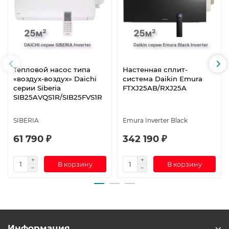
Тепловой насос типа
Настенная сплит-
«воздух-воздух» Daichi
система Daikin Emura
серии Siberia
FTXJ25AB/RXJ25A
SIB25AVQS1R/SIB25FVS1R
SIBERIA
Emura Inverter Black
61 790 ₽
342 190 ₽
В корзину
В корзину
Информация