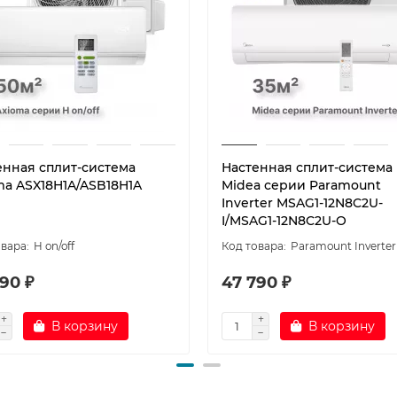
енная сплит-система
Настенная сплит-система
ma ASX18H1A/ASB18H1A
Midea серии Paramount
Inverter MSAG1-12N8C2U-
I/MSAG1-12N8C2U-O
H on/off
Paramount Inverter
90 ₽
47 790 ₽
В корзину
В корзину