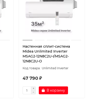
Настенная сплит-система
Настенн
Midea Unlimited Inverter
Midea с
MSAG2-12N8C2U-I/MSAG2-
12HRN1-I
12N8C2U-O
Unlimited Inverter
47 790 ₽
52 490
В корзину