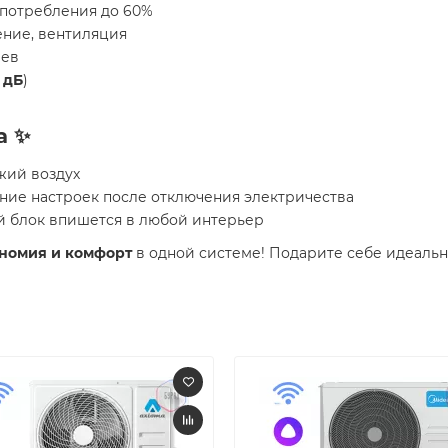
потребления до 60%
ение, вентиляция
рев
9 дБ
)
а ✨
жий воздух
ние настроек после отключения электричества
й блок впишется в любой интерьер
ономия и комфорт
в одной системе! Подарите себе идеаль