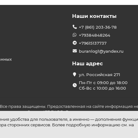
Наши контакты
+7 (861) 203-36-78
+79384848264
+79615137737
buranlog1@yandex.ru
анных
Наш адрес
ул. Российская 271
Пн-Пт с 09:00 до 18:00
Сб-Вс с 10:00 до 16:00
 Все права защищены. Предоставленная на сайте информация не
ложениями Статьи 437 ГК РФ. До оплаты товара удостоверьтесь в
шения удобства для пользователя, а именно — дополнения функц
бора сторонних сервисов. Более подробную информацию см. на