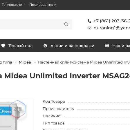
Теплорасчет
Производители
+7 (861) 203-36-
buranlog1@yand
Тёплый пол
Акции и распродажи
Наши р
о типа
Midea
Настенная сплит-система Midea Unlimited I
 Midea Unlimited Inverter MSAG
Код Товара
Производитель
Наличие:
Тип товара