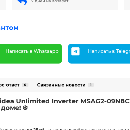
7 дней на возврат
антом
Написать в Whatsapp
Написать в Tele
ос-ответ
Связанные новости
0
1
dea Unlimited Inverter MSAG2-09N8C
оме! ️❄️
ий площадью
до 25 м²
– отлично подойдет для спальни, гост