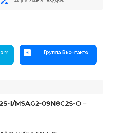
Акции, скидки, подарки
gram
Группа Вконтакте
2S-I/MSAG2-09N8C2S-O –
иной или небольшого офиса.