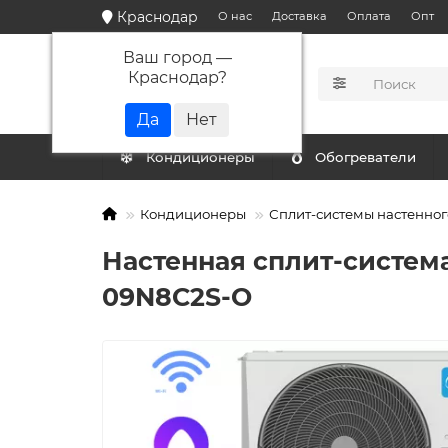
Краснодар
О нас
Доставка
Оплата
Опт
Ваш город —
Краснодар
?
КАТАЛОГ
Кондиционеры
Обогреватели
Кондиционеры
Сплит-системы настенног
Настенная сплит-система
09N8C2S-O