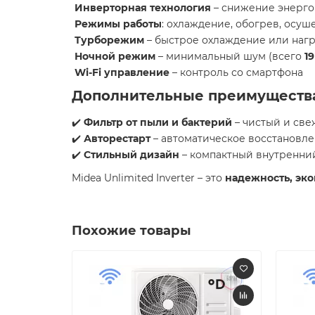
Инверторная технология
– снижение энерго
Режимы работы
: охлаждение, обогрев, осуш
Турборежим
– быстрое охлаждение или наг
Ночной режим
– минимальный шум (всего
1
Wi-Fi управление
– контроль со смартфона
Дополнительные преимуществ
✔️
Фильтр от пыли и бактерий
– чистый и све
✔️
Авторестарт
– автоматическое восстановле
✔️
Стильный дизайн
– компактный внутренни
Midea Unlimited Inverter – это
надежность, эк
Похожие товары