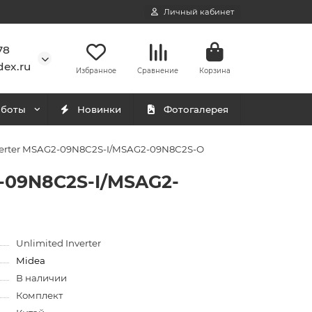
Личный кабинет
78
ex.ru
Избранное
Сравнение
Корзина
аботы
Новинки
Фотогалерея
nverter MSAG2-09N8C2S-I/MSAG2-09N8C2S-O
2-09N8C2S-I/MSAG2-
Unlimited Inverter
Midea
В наличии
Комплект