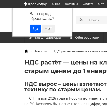
Краснодар
О нас
Доставка
Оплата
Опт
Ваш город —
Краснодар
?
КАТАЛОГ
Кондиционеры
Обогреватели
Новости
НДС растёт — цены на климатичес
НДС растёт — цены на кл
старым ценам до 1 январ
НДС вырос – цены взлетают
технику по старым ценам.
С 1 января 2026 года в России вступает в с
на 2%. Казалось бы, незначительная цифра, 