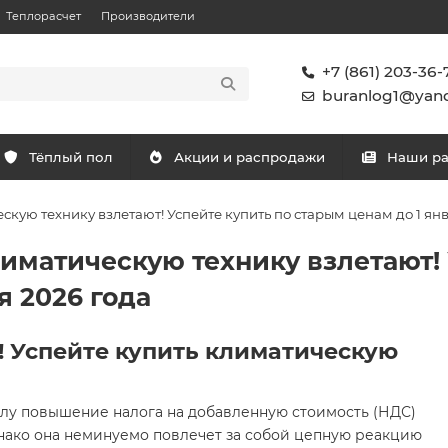
Теплорасчет
Производители
+7 (861) 203-36-
buranlog1@yand
Тёплый пол
Акции и распродажи
Наши р
кую технику взлетают! Успейте купить по старым ценам до 1 ян
иматическую технику взлетают! 
я 2026 года
! Успейте купить климатическую
илу повышение налога на добавленную стоимость (НДС)
однако она неминуемо повлечет за собой цепную реакцию