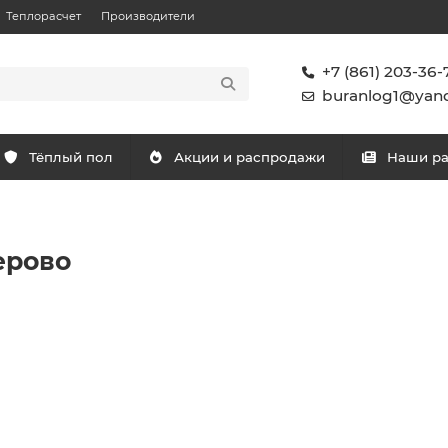
Теплорасчет
Производители
+7 (861) 203-36-
buranlog1@yand
Тёплый пол
Акции и распродажи
Наши р
ерово