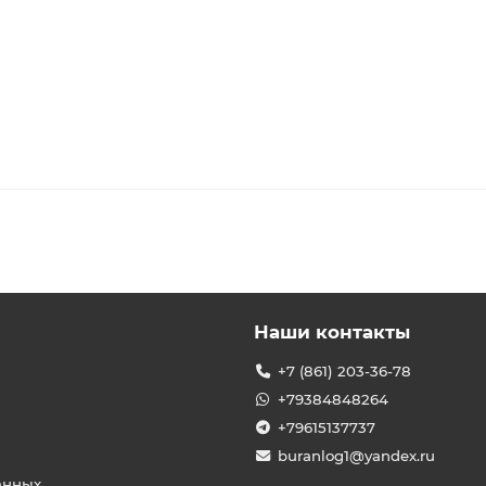
Наши контакты
+7 (861) 203-36-78
+79384848264
+79615137737
buranlog1@yandex.ru
анных