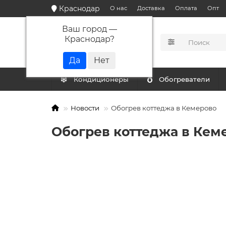
Краснодар
О нас
Доставка
Оплата
Опт
Ваш город —
Краснодар
?
КАТАЛОГ
Кондиционеры
Обогреватели
Новости
Обогрев коттеджа в Кемерово
Обогрев коттеджа в Кем